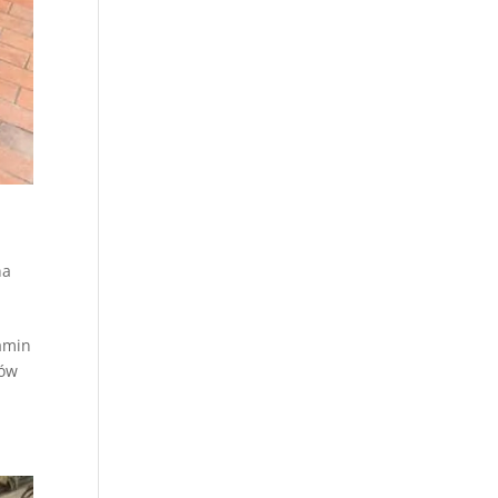
na
amin
ków