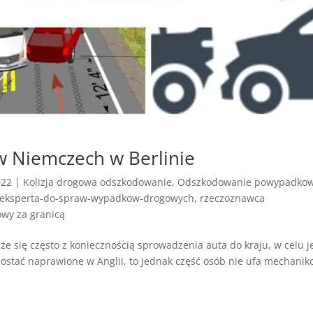
w Niemczech w Berlinie
022
|
Kolizja drogowa odszkodowanie
,
Odszkodowanie powypadko
-eksperta-do-spraw-wypadkow-drogowych
,
rzeczoznawca
wy za granicą
e się często z koniecznością sprowadzenia auta do kraju, w celu j
stać naprawione w Anglii, to jednak część osób nie ufa mechanik