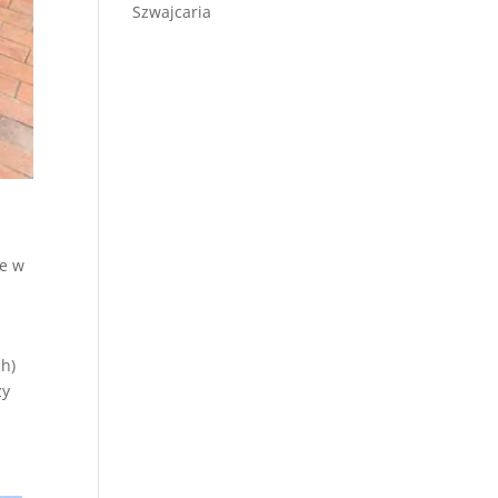
Szwajcaria
e w
h)
zy