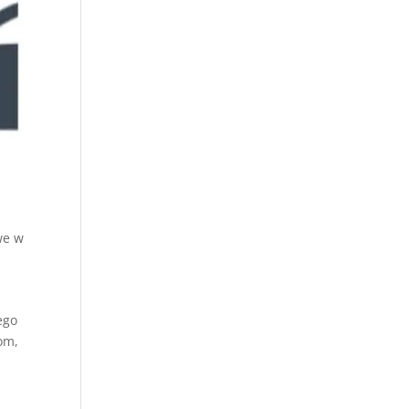
we w
ego
om,