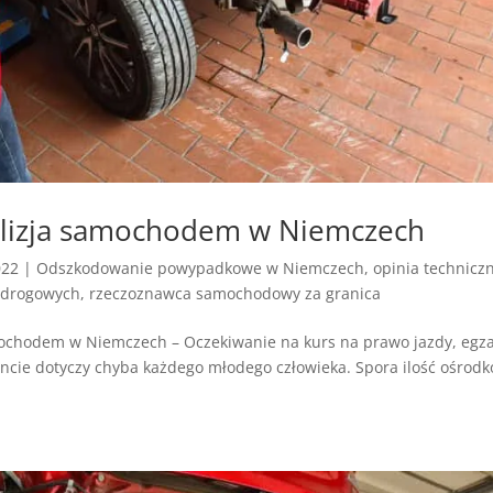
olizja samochodem w Niemczech
022
|
Odszkodowanie powypadkowe w Niemczech
,
opinia technicz
-drogowych
,
rzeczoznawca samochodowy za granica
ochodem w Niemczech – Oczekiwanie na kurs na prawo jazdy, egz
ie dotyczy chyba każdego młodego człowieka. Spora ilość ośrod