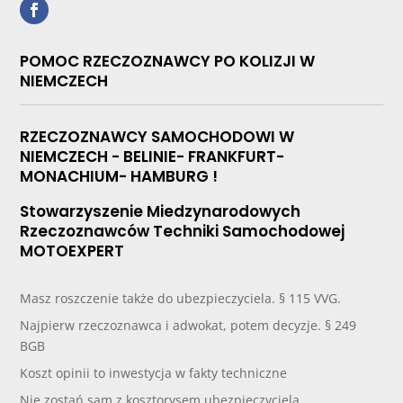
POMOC RZECZOZNAWCY PO KOLIZJI W
NIEMCZECH
RZECZOZNAWCY SAMOCHODOWI W
NIEMCZECH - BELINIE- FRANKFURT-
MONACHIUM- HAMBURG !
Stowarzyszenie Miedzynarodowych
Rzeczoznawców Techniki Samochodowej
MOTOEXPERT
Masz roszczenie także do ubezpieczyciela. § 115 VVG.
Najpierw rzeczoznawca i adwokat, potem decyzje. § 249
BGB
Koszt opinii to inwestycja w fakty techniczne
Nie zostań sam z kosztorysem ubezpieczyciela