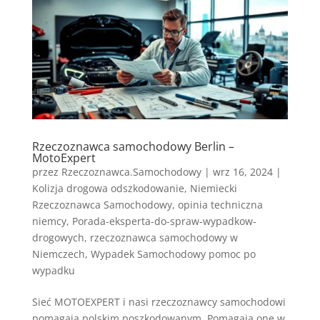
Rzeczoznawca samochodowy Berlin –
MotoExpert
przez
Rzeczoznawca.Samochodowy
|
wrz 16, 2024
|
Kolizja drogowa odszkodowanie
,
Niemiecki
Rzeczoznawca Samochodowy
,
opinia techniczna
niemcy
,
Porada-eksperta-do-spraw-wypadkow-
drogowych
,
rzeczoznawca samochodowy w
Niemczech
,
Wypadek Samochodowy pomoc po
wypadku
Sieć MOTOEXPERT i nasi rzeczoznawcy samochodowi
pomagają polskim poszkodowanym. Pomagają one w