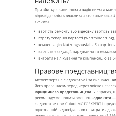
належить?
При збитку з вини іншого водія вимоги можн
відповідальність власника авто випливає з
§
зокрема:
вартість ремонту або відновну вартість авт
втрату товарної вартості (Wertminderung),
компенсацію Nutzungsausfall або вартість 
вартість евакуації, паркування та незалеж
витрати на лікування та компенсацію за б
Правове представництв
Автоексперт не є адвокатом і за визначенн
його права насамперед через якісне незале
юридичного представництва
. У справах,
рекомендуємо польськомовного
адвоката — 
є адвокатом при Спілці MOTOEXPERT і предст
однозначній відповідальності витрати адвок
покриваються страховиком винуватця (
§ 24