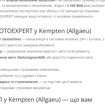
вити
власне незалежне Gutachten
і не зобовʼязані приймати оці
т за визначенням є незалежним. Згідно з
§ 249 BGB
вам належит
ть незалежної експертизи при збитку з OC винуватця покриває
OEXPERT захищає ваші інтереси і є основою правильного
OTOEXPERT у Kempten (Allgaeu)
 (Gutachten)
— калькуляція в системах Audatex, DAT і Eurotax, з
t) і вартістю залишків (Restwert).
g)
— розрахунок зниження вартості авто після ремонту.
ня авто (Nutzungsausfall)
або вартість підмінного авто
німецькими страховими компаніями.
упівлею та у судових спорах.
едньо зі страховиком
— на підставі цесії вимоги
 покриває страховик винуватця.
 у Kempten (Allgaeu) — що вам