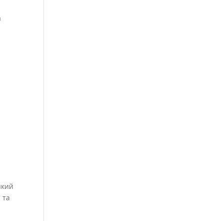
а
 який
 та