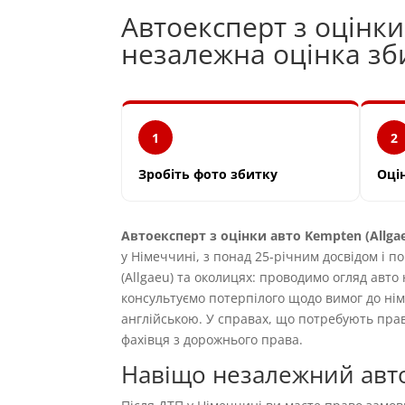
Автоексперт з оцінки
незалежна оцінка з
1
2
Зробіть фото збитку
Оці
Автоексперт з оцінки авто Kempten (Allga
у Німеччині, з понад 25-річним досвідом і 
(Allgaeu) та околицях: проводимо огляд авто 
консультуємо потерпілого щодо вимог до ні
англійською. У справах, що потребують пр
фахівця з дорожнього права.
Навіщо незалежний авто