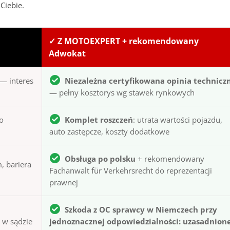
Ciebie.
✓ Z MOTOEXPERT + rekomendowany
Adwokat
— interes
Niezależna certyfikowana opinia technicz
— pełny kosztorys wg stawek rynkowych
to
Komplet roszczeń
: utrata wartości pojazdu,
auto zastępcze, koszty dodatkowe
Obsługa po polsku
+ rekomendowany
, bariera
Fachanwalt für Verkehrsrecht do reprezentacji
prawnej
Szkoda z OC sprawcy w Niemczech przy
ą w sądzie
jednoznacznej odpowiedzialności: uzasadnion