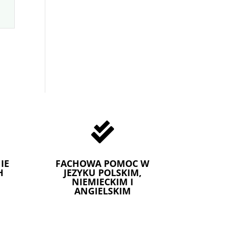

IE
FACHOWA POMOC W
H
JEZYKU POLSKIM,
NIEMIECKIM I
ANGIELSKIM