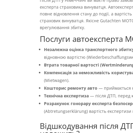
Після ДТП у Німеччині ви маєте право замо
експерта страховика винуватця. Автоекспер
повне відновлення стану до події, а вартіс
страховик винуватця. Якісне Gutachten MOT
врегулювання збитку.
Послуги автоексперта M
Незалежна оцінка транспортного збитку
відновною вартістю (Wiederbeschaffungswer
Втрата товарної вартості (Wertminderun
Компенсація за неможливість користуван
(Mietwagen).
Кошторис ремонту авто
— приймається 
Технічна експертиза
— після ДТП, перед к
Розрахунок гонорару експерта безпосер
(Abtretungserklärung) вартість експертизи
Відшкодування після ДТП