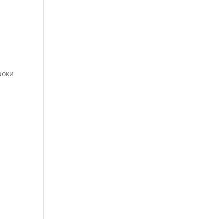
.
роки