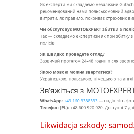
Як експерти ми складаємо незалежне Gutach
рекомендований нами польськомовний адвока
витрати, як правило, покриває страховик вин
Чи обслуговує MOTOEXPERT збитки з полі
Так — складаємо експертизи як при збитку з 
полісів.
Як швидко проведете огляд?
Зазвичай протягом 24–48 годин після зверн
Якою мовою можна звертатися?
Українською, польською, німецькою та англ
Звʼяжіться з MOTOEXPERT
WhatsApp:
+49 160 3388333
— надішліть фото
Телефон (PL):
+48 600 920 920. Доступні 7 д
Likwidacja szkody: samod