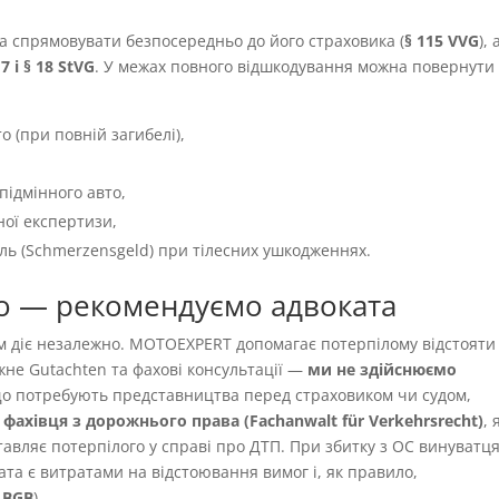
а спрямовувати безпосередньо до його страховика (
§ 115 VVG
), 
 7 і § 18 StVG
. У межах повного відшкодування можна повернути
о (при повній загибелі),
підмінного авто,
ної експертизи,
іль (Schmerzensgeld) при тілесних ушкодженнях.
о — рекомендуємо адвоката
ям діє незалежно. MOTOEXPERT допомагає потерпілому відстояти
жне Gutachten та фахові консультації —
ми не здійснюємо
 що потребують представництва перед страховиком чи судом,
фахівця з дорожнього права (Fachanwalt für Verkehrsrecht)
,
авляє потерпілого у справі про ДТП. При збитку з OC винуватця
ата є витратами на відстоювання вимог і, як правило,
9 BGB
).