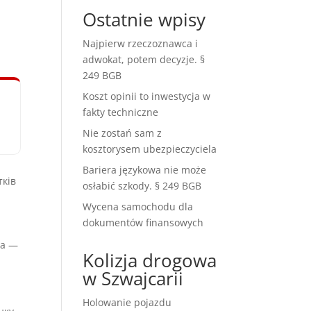
Ostatnie wpisy
Najpierw rzeczoznawca i
adwokat, potem decyzje. §
249 BGB
Koszt opinii to inwestycja w
fakty techniczne
Nie zostań sam z
kosztorysem ubezpieczyciela
Bariera językowa nie może
ків
osłabić szkody. § 249 BGB
Wycena samochodu dla
dokumentów finansowych
та —
Kolizja drogowa
w Szwajcarii
Holowanie pojazdu