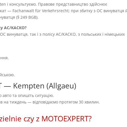
ten і консультуємо. Правове представництво здійснює
т — Fachanwalt für Verkehrsrecht; при збитку з OC винуватця 
уватця (§ 249 BGB).
су AC/КАСКО?
OC винуватця, так і з полісу AC/КАСКО, з польських і німецьких
ення.
ійською.
 — Kempten (Allgaeu)
 авто та опишіть ситуацію.
нів на тиждень — відповідаємо протягом 30 хвилин.
zielnie czy z MOTOEXPERT?