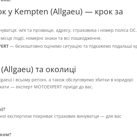
к у Kempten (Allgaeu) — крок за
нуватця: імʼя та прізвище, адресу, страховика і номер поліса OC
 місце події, номерні знаки та всі пошкодження.
PERT
— безкоштовно оцінимо ситуацію та підкажемо подальші к
Allgaeu) та околиці
gaeu) і всьому регіоні, а також обслуговуємо збитки в коридорі
їхати — експерт MOTOEXPERT приїде до вас.
u)?
жної експертизи покриває страховик винуватця — для вас
иком?