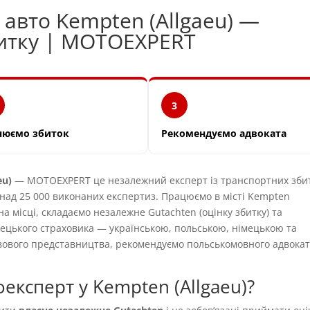
 авто Kempten (Allgaeu) —
битку | MOTOEXPERT
3
нюємо збиток
Рекомендуємо адвоката
eu)
— MOTOEXPERT це незалежний експерт із транспортних збит
понад 25 000 виконаних експертиз. Працюємо в місті Kempten
на місці, складаємо незалежне Gutachten (оцінку збитку) та
мецького страховика — українською, польською, німецькою та
авового представництва, рекомендуємо польськомовного адвока
експерт у Kempten (Allgaeu)?