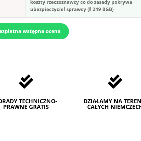
koszty rzeczoznawcy co do zasady pokrywa
ubezpieczyciel sprawcy (§ 249 BGB)
bezpłatna wstępna ocena


ORADY TECHNICZNO-
DZIAŁAMY NA TEREN
PRAWNE GRATIS
CAŁYCH NIEMCZEC