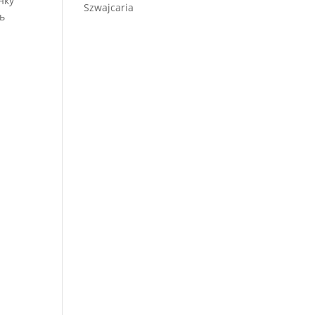
нку
Szwajcaria
ь