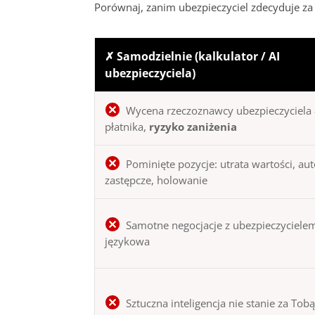
Porównaj, zanim ubezpieczyciel zdecyduje za 
✗ Samodzielnie (kalkulator / AI
ubezpieczyciela)
Wycena rzeczoznawcy ubezpieczyciela 
płatnika,
ryzyko zaniżenia
Pominięte pozycje: utrata wartości, au
zastępcze, holowanie
Samotne negocjacje z ubezpieczycielem
językowa
Sztuczna inteligencja nie stanie za Tob