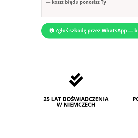
—
koszt błędu ponosisz Ty
📷 Zgłoś szkodę przez WhatsApp — 

25 LAT DOŚWIADCZENIA
P
W NIEMCZECH