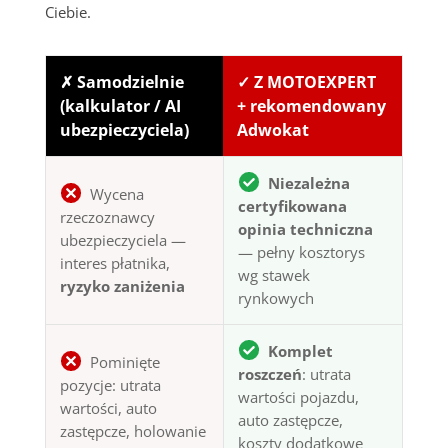
Ciebie.
✗ Samodzielnie
✓ Z MOTOEXPERT
(kalkulator / AI
+ rekomendowany
ubezpieczyciela)
Adwokat
Niezależna
Wycena
certyfikowana
rzeczoznawcy
opinia techniczna
ubezpieczyciela —
— pełny kosztorys
interes płatnika,
wg stawek
ryzyko zaniżenia
rynkowych
Komplet
Pominięte
roszczeń
: utrata
pozycje: utrata
wartości pojazdu,
wartości, auto
auto zastępcze,
zastępcze, holowanie
koszty dodatkowe