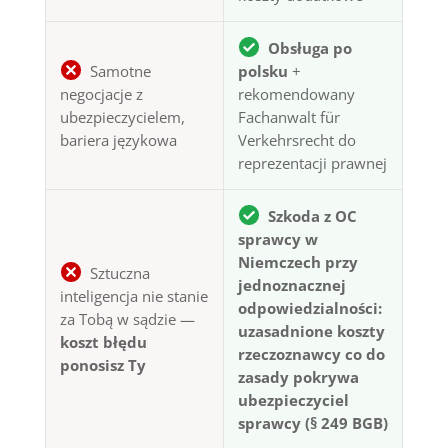
Obsługa po
Samotne
polsku
+
negocjacje z
rekomendowany
ubezpieczycielem,
Fachanwalt für
bariera językowa
Verkehrsrecht do
reprezentacji prawnej
Szkoda z OC
sprawcy w
Niemczech przy
Sztuczna
jednoznacznej
inteligencja nie stanie
odpowiedzialności:
za Tobą w sądzie —
uzasadnione koszty
koszt błędu
rzeczoznawcy co do
ponosisz Ty
zasady pokrywa
ubezpieczyciel
sprawcy (§ 249 BGB)