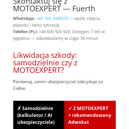
Skontaktuj się z
MOTOEXPERT — Fuerth
WhatsApp:
+49 160 3388333
— wyślij zdjęcia
pojazdu i opisz sytuację.
Telefon (PL):
+48 600 920 920. Dostępni 7 dni w
tygodniu — odpowiadamy w ciągu 30 minut.
Likwidacja szkody:
samodzielnie czy z
MOTOEXPERT?
Porównaj, zanim ubezpieczyciel zdecyduje za
Ciebie.
✗ Samodzielnie
✓ Z MOTOEXPERT
(kalkulator / AI
+ rekomendowany
ubezpieczyciela)
Adwokat