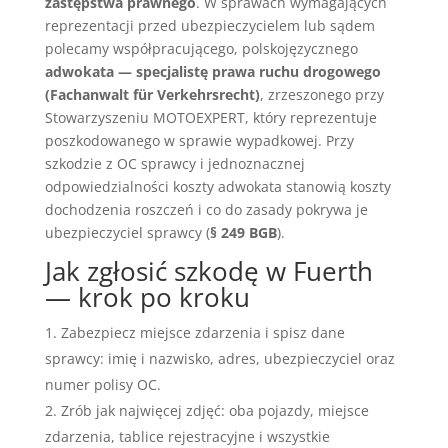
zastępstwa prawnego
. W sprawach wymagających
reprezentacji przed ubezpieczycielem lub sądem
polecamy współpracującego, polskojęzycznego
adwokata — specjalistę prawa ruchu drogowego
(Fachanwalt für Verkehrsrecht)
, zrzeszonego przy
Stowarzyszeniu MOTOEXPERT, który reprezentuje
poszkodowanego w sprawie wypadkowej. Przy
szkodzie z OC sprawcy i jednoznacznej
odpowiedzialności koszty adwokata stanowią koszty
dochodzenia roszczeń i co do zasady pokrywa je
ubezpieczyciel sprawcy (
§ 249 BGB
).
Jak zgłosić szkodę w Fuerth
— krok po kroku
Zabezpiecz miejsce zdarzenia i spisz dane
sprawcy: imię i nazwisko, adres, ubezpieczyciel oraz
numer polisy OC.
Zrób jak najwięcej zdjęć: oba pojazdy, miejsce
zdarzenia, tablice rejestracyjne i wszystkie