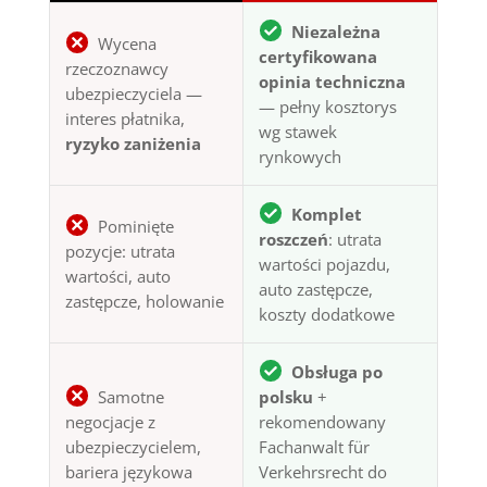
Niezależna
Wycena
certyfikowana
rzeczoznawcy
opinia techniczna
ubezpieczyciela —
— pełny kosztorys
interes płatnika,
wg stawek
ryzyko zaniżenia
rynkowych
Komplet
Pominięte
roszczeń
: utrata
pozycje: utrata
wartości pojazdu,
wartości, auto
auto zastępcze,
zastępcze, holowanie
koszty dodatkowe
Obsługa po
Samotne
polsku
+
negocjacje z
rekomendowany
ubezpieczycielem,
Fachanwalt für
bariera językowa
Verkehrsrecht do