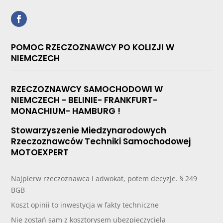
POMOC RZECZOZNAWCY PO KOLIZJI W
NIEMCZECH
RZECZOZNAWCY SAMOCHODOWI W
NIEMCZECH - BELINIE- FRANKFURT-
MONACHIUM- HAMBURG !
Stowarzyszenie Miedzynarodowych
Rzeczoznawców Techniki Samochodowej
MOTOEXPERT
Najpierw rzeczoznawca i adwokat, potem decyzje. § 249
BGB
Koszt opinii to inwestycja w fakty techniczne
Nie zostań sam z kosztorysem ubezpieczyciela