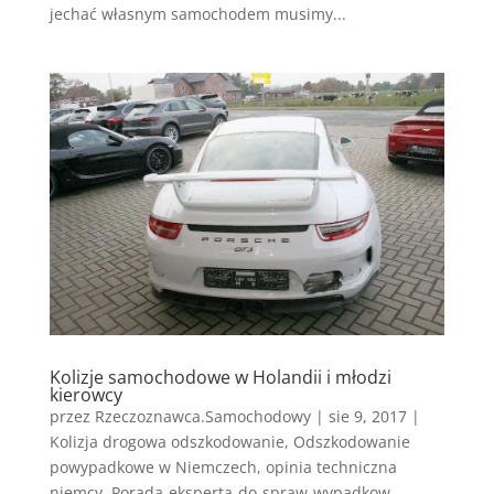
jechać własnym samochodem musimy...
Kolizje samochodowe w Holandii i młodzi
kierowcy
przez
Rzeczoznawca.Samochodowy
|
sie 9, 2017
|
Kolizja drogowa odszkodowanie
,
Odszkodowanie
powypadkowe w Niemczech
,
opinia techniczna
niemcy
,
Porada-eksperta-do-spraw-wypadkow-