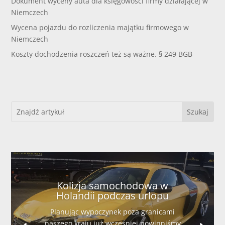
Dokument wyceny auta dla księgowości firmy działającej w
Niemczech
Wycena pojazdu do rozliczenia majątku firmowego w
Niemczech
Koszty dochodzenia roszczeń też są ważne. § 249 BGB
Kolizja samochodowa w
Holandii podczas urlopu
Planując wypoczynek poza granicami
naszego kraju już wcześniej powinniśmy