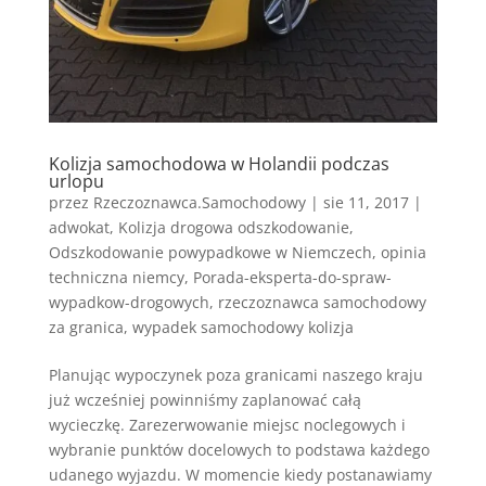
Kolizja samochodowa w Holandii podczas
urlopu
przez
Rzeczoznawca.Samochodowy
|
sie 11, 2017
|
adwokat
,
Kolizja drogowa odszkodowanie
,
Odszkodowanie powypadkowe w Niemczech
,
opinia
techniczna niemcy
,
Porada-eksperta-do-spraw-
wypadkow-drogowych
,
rzeczoznawca samochodowy
za granica
,
wypadek samochodowy kolizja
Planując wypoczynek poza granicami naszego kraju
już wcześniej powinniśmy zaplanować całą
wycieczkę. Zarezerwowanie miejsc noclegowych i
wybranie punktów docelowych to podstawa każdego
udanego wyjazdu. W momencie kiedy postanawiamy