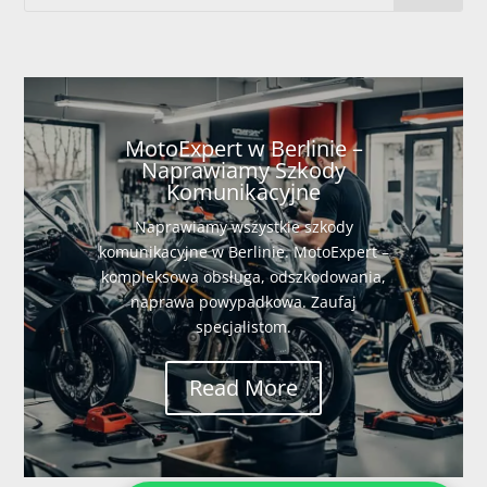
MotoExpert w Berlinie –
Naprawiamy Szkody
Komunikacyjne
Naprawiamy wszystkie szkody
komunikacyjne w Berlinie. MotoExpert –
kompleksowa obsługa, odszkodowania,
naprawa powypadkowa. Zaufaj
specjalistom.
Read More