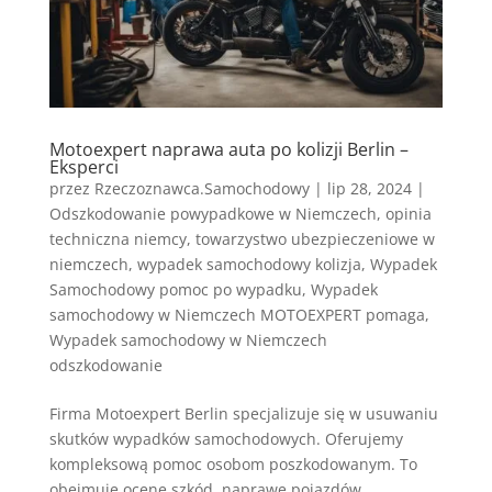
Motoexpert naprawa auta po kolizji Berlin –
Eksperci
przez
Rzeczoznawca.Samochodowy
|
lip 28, 2024
|
Odszkodowanie powypadkowe w Niemczech
,
opinia
techniczna niemcy
,
towarzystwo ubezpieczeniowe w
niemczech
,
wypadek samochodowy kolizja
,
Wypadek
Samochodowy pomoc po wypadku
,
Wypadek
samochodowy w Niemczech MOTOEXPERT pomaga
,
Wypadek samochodowy w Niemczech
odszkodowanie
Firma Motoexpert Berlin specjalizuje się w usuwaniu
skutków wypadków samochodowych. Oferujemy
kompleksową pomoc osobom poszkodowanym. To
obejmuje ocenę szkód, naprawę pojazdów,