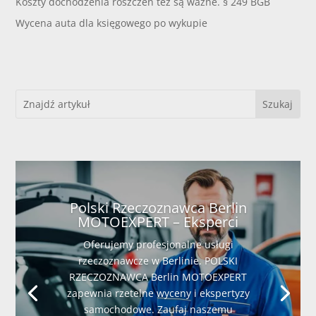
Koszty dochodzenia roszczeń też są ważne. § 249 BGB
Wycena auta dla księgowego po wykupie
Polski Rzeczoznawca Berlin
MOTOEXPERT – Eksperci
Oferujemy profesjonalne usługi
rzeczoznawcze w Berlinie. POLSKI
RZECZOZNAWCA Berlin MOTOEXPERT
zapewnia rzetelne wyceny i ekspertyzy
samochodowe. Zaufaj naszemu