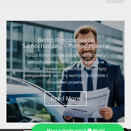
Berlin Rzeczoznawca
Samochodowy – Pomoc Prawna
Nasza firma oferuje usługi rzeczoznawcy
samochodowego oraz pomoc prawną w
Berlinie. Zapewniamy fachowe ekspertyzy
powypadkowe, wyceny wartości pojazdów i
doradztwo prawne.
Read More
Masz szkodę auta? 📷 Wyślij