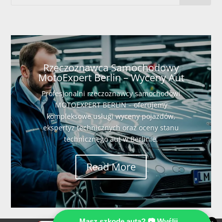
Rzeczoznawca Samochodowy
MotoExpert Berlin – Wyceny Aut
Profesjonalni rzeczoznawcy samochodowi
MOTOEXPERT BERLIN – oferujemy
kompleksowe usługi wyceny pojazdów,
ekspertyz technicznych oraz oceny stanu
technicznego aut w Berlinie.
Read More
Masz szkodę auta? 📷 Wyślij