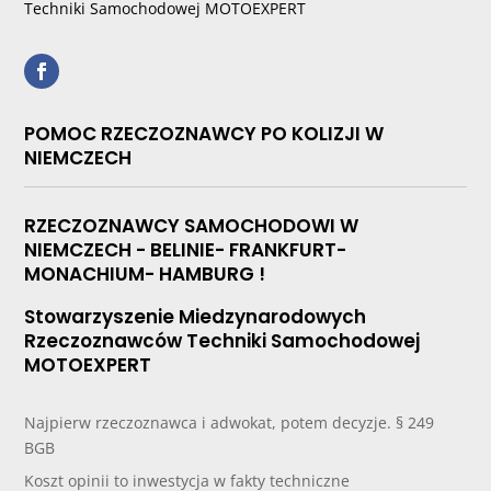
Techniki Samochodowej MOTOEXPERT
POMOC RZECZOZNAWCY PO KOLIZJI W
NIEMCZECH
RZECZOZNAWCY SAMOCHODOWI W
NIEMCZECH - BELINIE- FRANKFURT-
MONACHIUM- HAMBURG !
Stowarzyszenie Miedzynarodowych
Rzeczoznawców Techniki Samochodowej
MOTOEXPERT
Najpierw rzeczoznawca i adwokat, potem decyzje. § 249
BGB
Koszt opinii to inwestycja w fakty techniczne