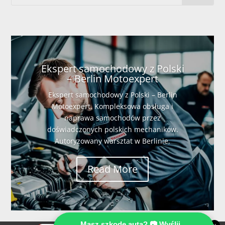
Ekspert samochodowy z Polski
– Berlin Motoexpert
Ekspert samochodowy z Polski – Berlin
Motoexpert. Kompleksowa obsługa i
naprawa samochodów przez
doświadczonych polskich mechaników.
Autoryzowany warsztat w Berlinie.
Read More
Masz szkodę auta? 📷 Wyślij