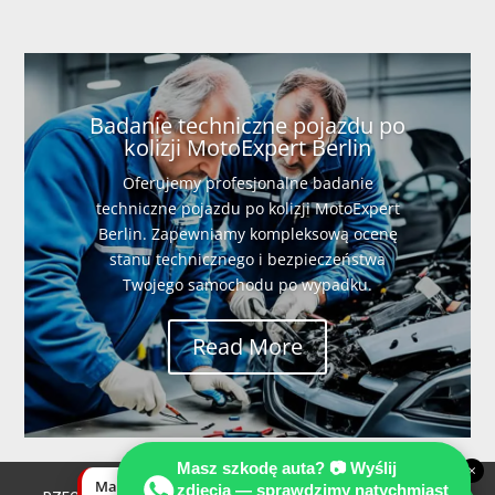
Badanie techniczne pojazdu po
kolizji MotoExpert Berlin
Oferujemy profesjonalne badanie
techniczne pojazdu po kolizji MotoExpert
Berlin. Zapewniamy kompleksową ocenę
stanu technicznego i bezpieczeństwa
Twojego samochodu po wypadku.
Read More
Masz szkodę auta? 📷 Wyślij
×
Masz szkodę auta? Wyślij zdjęcia —
zdjęcia — sprawdzimy natychmiast