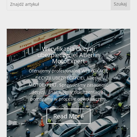
Weryfikacja decyzji
ubezpieczyciel ABerlin
MotoExpert
Oferujemy profesjonalną WERYFIKACJĘ
DECYZJI UBEZPIECZYCIEL ABerlin
MOTOEXPERT. Sprawdzamy zasadność
decyzji, analizujemy dokumentację i
pomagamy w procesie odwoławczym.
Read More