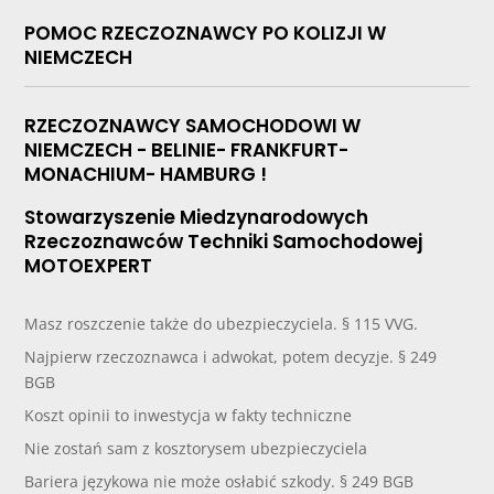
POMOC RZECZOZNAWCY PO KOLIZJI W
NIEMCZECH
RZECZOZNAWCY SAMOCHODOWI W
NIEMCZECH - BELINIE- FRANKFURT-
MONACHIUM- HAMBURG !
Stowarzyszenie Miedzynarodowych
Rzeczoznawców Techniki Samochodowej
MOTOEXPERT
Masz roszczenie także do ubezpieczyciela. § 115 VVG.
Najpierw rzeczoznawca i adwokat, potem decyzje. § 249
BGB
Koszt opinii to inwestycja w fakty techniczne
Nie zostań sam z kosztorysem ubezpieczyciela
Bariera językowa nie może osłabić szkody. § 249 BGB