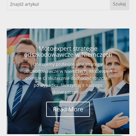
Motoexpert strategie
odszkodowawcze w Niemczech
Oferujemy profesjonalne strategie
odszkodowawcze w Niemczech. Motoexpert
pomoże Ci skutecznie dochodzić roszczeń
po wypadku. Skorzystaj z naszego
doświadczenia!
Read More