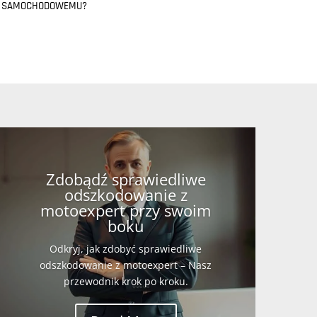
 SAMOCHODOWEMU?
Zdobądź sprawiedliwe
odszkodowanie z
motoexpert przy swoim
boku
Odkryj, jak zdobyć sprawiedliwe
odszkodowanie z motoexpert – Nasz
przewodnik krok po kroku.