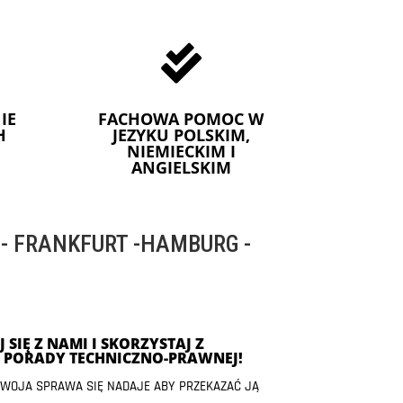

IE
FACHOWA POMOC W
H
JEZYKU POLSKIM,
NIEMIECKIM I
ANGIELSKIM
 FRANKFURT -HAMBURG -
 SIĘ Z NAMI I SKORZYSTAJ Z
J PORADY TECHNICZNO-PRAWNEJ!
 TWOJA SPRAWA SIĘ NADAJE ABY PRZEKAZAĆ JĄ