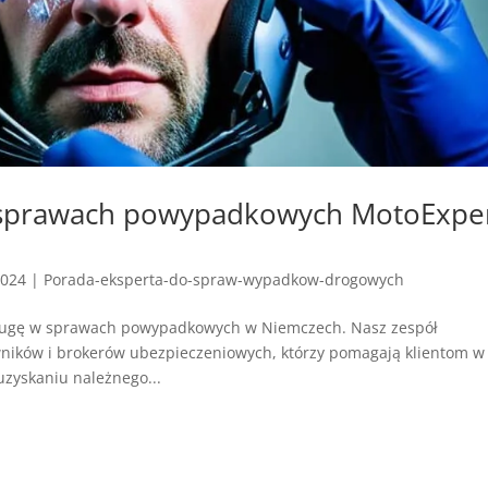
w sprawach powypadkowych MotoExpe
2024
|
Porada-eksperta-do-spraw-wypadkow-drogowych
ugę w sprawach powypadkowych w Niemczech. Nasz zespół
wników i brokerów ubezpieczeniowych, którzy pomagają klientom w
uzyskaniu należnego...