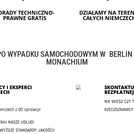
ORADY TECHNICZNO-
DZIAŁAMY NA TEREN
PRAWNE GRATIS
CAŁYCH NIEMCZEC
O WYPADKU SAMOCHODOWYM W BERLIN -
MONACHIUM
Y I EKSPERCI
SKONTAKTUJ
ECH
BEZPŁATNE
NIE WIESZ CZY
mczech z OC sprawcy!
RZECZOZNAWCY
ENIU NASZE USŁUGI
JWYŻSZE STANDARDY JAKOŚCI!