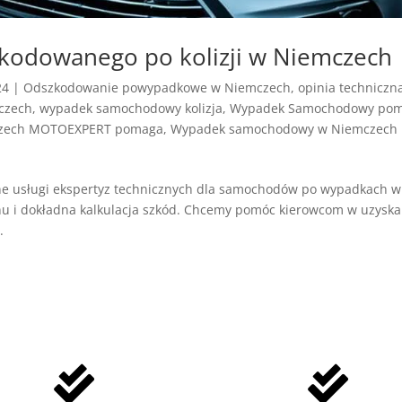
kodowanego po kolizji w Niemczech
24
|
Odszkodowanie powypadkowe w Niemczech
,
opinia techniczn
czech
,
wypadek samochodowy kolizja
,
Wypadek Samochodowy po
zech MOTOEXPERT pomaga
,
Wypadek samochodowy w Niemczech
lne usługi ekspertyz technicznych dla samochodów po wypadkach w
nu i dokładna kalkulacja szkód. Chcemy pomóc kierowcom w uzysk
.

