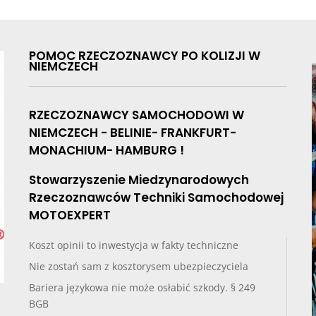
POMOC RZECZOZNAWCY PO KOLIZJI W
NIEMCZECH
RZECZOZNAWCY SAMOCHODOWI W
NIEMCZECH - BELINIE- FRANKFURT-
MONACHIUM- HAMBURG !
Stowarzyszenie Miedzynarodowych
Rzeczoznawców Techniki Samochodowej
MOTOEXPERT
Koszt opinii to inwestycja w fakty techniczne
Nie zostań sam z kosztorysem ubezpieczyciela
Bariera językowa nie może osłabić szkody. § 249
BGB