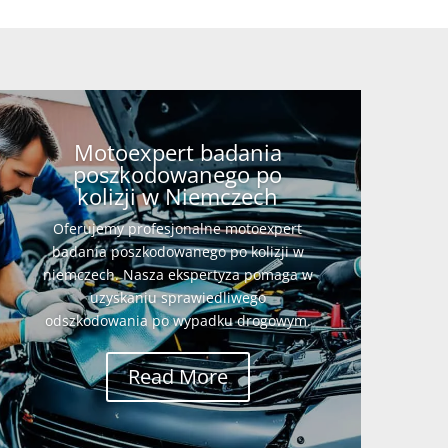
Motoexpert badania
poszkodowanego po
kolizji w Niemczech
Oferujemy profesjonalne motoexpert
badania poszkodowanego po kolizji w
niemczech. Nasza ekspertyza pomaga w
uzyskaniu sprawiedliwego
odszkodowania po wypadku drogowym.
Read More