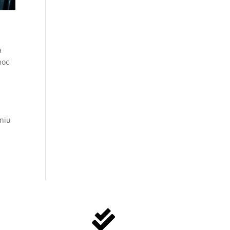
a
moc
aniu
