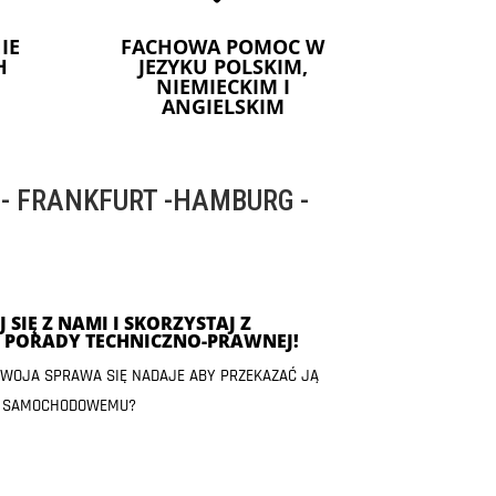
IE
FACHOWA POMOC W
H
JEZYKU POLSKIM,
NIEMIECKIM I
ANGIELSKIM
 FRANKFURT -HAMBURG -
 SIĘ Z NAMI I SKORZYSTAJ Z
J PORADY TECHNICZNO-PRAWNEJ!
 TWOJA SPRAWA SIĘ NADAJE ABY PRZEKAZAĆ JĄ
 SAMOCHODOWEMU?