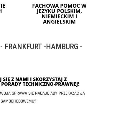
IE
FACHOWA POMOC W
H
JEZYKU POLSKIM,
NIEMIECKIM I
ANGIELSKIM
 FRANKFURT -HAMBURG -
 SIĘ Z NAMI I SKORZYSTAJ Z
J PORADY TECHNICZNO-PRAWNEJ!
 TWOJA SPRAWA SIĘ NADAJE ABY PRZEKAZAĆ JĄ
 SAMOCHODOWEMU?