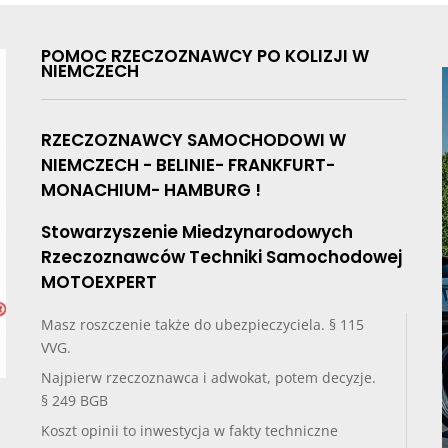
POMOC RZECZOZNAWCY PO KOLIZJI W
NIEMCZECH
RZECZOZNAWCY SAMOCHODOWI W
NIEMCZECH - BELINIE- FRANKFURT-
MONACHIUM- HAMBURG !
Stowarzyszenie Miedzynarodowych
Rzeczoznawców Techniki Samochodowej
MOTOEXPERT
Masz roszczenie także do ubezpieczyciela. § 115
VVG.
Najpierw rzeczoznawca i adwokat, potem decyzje.
§ 249 BGB
Koszt opinii to inwestycja w fakty techniczne