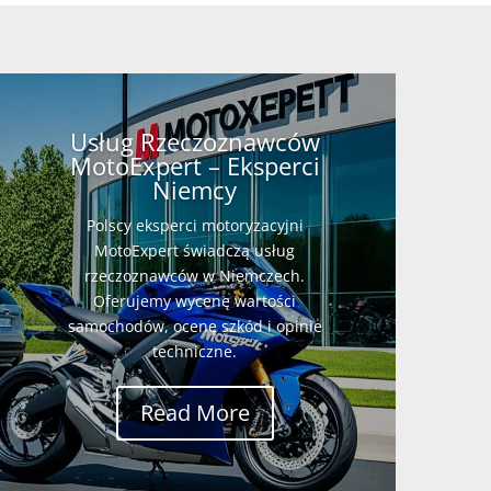
Usług Rzeczoznawców
MotoExpert – Eksperci
Niemcy
Polscy eksperci motoryzacyjni
MotoExpert świadczą usług
rzeczoznawców w Niemczech.
Oferujemy wycenę wartości
samochodów, ocenę szkód i opinie
techniczne.
Read More