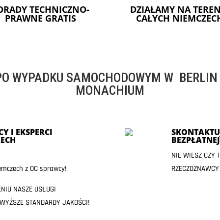
ORADY TECHNICZNO-
DZIAŁAMY NA TEREN
PRAWNE GRATIS
CAŁYCH NIEMCZEC
O WYPADKU SAMOCHODOWYM W BERLIN -
MONACHIUM
Y I EKSPERCI
SKONTAKTUJ
ECH
BEZPŁATNE
NIE WIESZ CZY
mczech z OC sprawcy!
RZECZOZNAWCY
ENIU NASZE USŁUGI
JWYŻSZE STANDARDY JAKOŚCI!