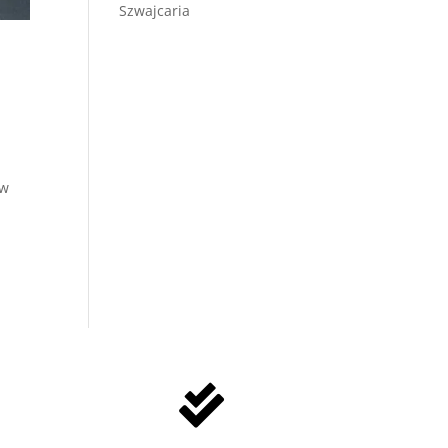
Szwajcaria
ów
