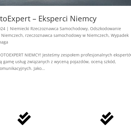
oExpert – Eksperci Niemcy
024
|
Niemiecki Rzeczoznawca Samochodowy
,
Odszkodowanie
w Niemczech
,
rzeczoznawca samochodowy w Niemczech
,
Wypadek
maga
OEXPERT NIEMCY! Jesteśmy zespołem profesjonalnych ekspert
ką gamę usług związanych z wyceną pojazdów, oceną szkód,
omunikacyjnych. Jako...

