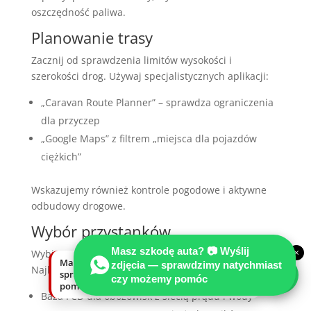
oszczędność paliwa.
Planowanie trasy
Zacznij od sprawdzenia limitów wysokości i
szerokości drog. Używaj specjalistycznych aplikacji:
„Caravan Route Planner” – sprawdza ograniczenia
dla przyczep
„Google Maps” z filtrem „miejsca dla pojazdów
ciężkich”
Wskazujemy również kontrole pogodowe i aktywne
odbudowy drogowe.
Wybór przystanków
Masz szkodę auta? 📷 Wyślij
×
Wybierz
obozowiska
z dostępnymi instalacjami.
Masz szkodę auta? Wyślij zdjęcia —
zdjęcia — sprawdzimy natychmiast
Najlepsze źródła:
sprawdzimy natychmiast, czy możemy
czy możemy pomóc
pomóc.
Baza FCD dla obozowisk z siecią prądu i wody