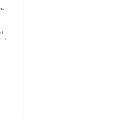
em,
ci
d, a
e