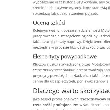
wyposażenie oraz historię użytkowania, aby ok
rzetelne i obiektywne wyceny, które stanowi
sprzedażą lub ubezpieczeniem pojazdu.
Ocena szkód
Kolejnym ważnym obszarem działalności Moto
przeprowadzają szczegółowe oględziny uszkodz
także szacują koszty naprawy. Dzięki temu kli
niezbędna w procesie likwidacji szkód przez ub
Ekspertyzy powypadkowe
Kluczową usługą świadczoną przez MotoExper
rzeczoznawcy samochodowi
przeprowadzają szcz
przyczyny powstałych uszkodzeń, a także formu
cenne dla ubezpieczycieli, ponieważ stanowią
Dlaczego warto skorzysta
Jako zespół profesjonalnych
rzeczoznawców 
rzetelność i profesjonalizm
w świadczeniu na