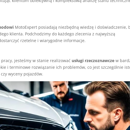
ując klientom obiektywną i kompleksową analizę stanu techniczn
hodowi
MotoExpert posiadają niezbędną wiedzę i doświadczenie, 
żdego klienta. Podchodzimy do każdego zlecenia z najwyższą
dostarczyć rzetelne i wiarygodne informacje.
i pracy, jesteśmy w stanie realizować
usługi rzeczoznawcze
w bard
ybkie i terminowe rozwiązanie ich problemów, co jest szczególnie is
 czy wyceny pojazdów.