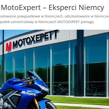
MotoExpert – Eksperci Niemcy
kodowanie powypadkowe w Niemczech
,
odszkodowanie w Niemcze
padek samochodowy w Niemczech MOTOEXPERT pomaga