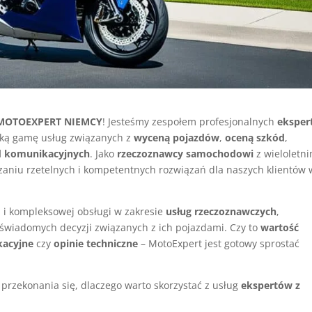
MOTOEXPERT NIEMCY
! Jesteśmy zespołem profesjonalnych
eksper
roką gamę usług związanych z
wyceną pojazdów
,
oceną szkód
,
ód komunikacyjnych
. Jako
rzeczoznawcy samochodowi
z wieloletn
zaniu rzetelnych i kompetentnych rozwiązań dla naszych klientów 
 i kompleksowej obsługi w zakresie
usług rzeczoznawczych
,
wiadomych decyzji związanych z ich pojazdami. Czy to
wartość
kacyjne
czy
opinie techniczne
– MotoExpert jest gotowy sprostać
 przekonania się, dlaczego warto skorzystać z usług
ekspertów z