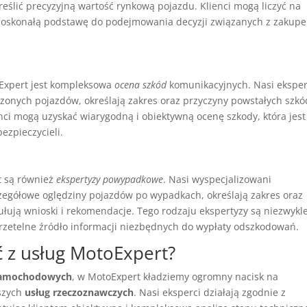
reślić precyzyjną wartość rynkową pojazdu. Klienci mogą liczyć na
ą doskonałą podstawę do podejmowania decyzji związanych z zakup
Expert jest kompleksowa
ocena szkód
komunikacyjnych. Nasi eksper
onych pojazdów, określają zakres oraz przyczyny powstałych szkó
enci mogą uzyskać wiarygodną i obiektywną ocenę szkody, która jest
ezpieczycieli.
t są również
ekspertyzy powypadkowe
. Nasi wyspecjalizowani
egółowe oględziny pojazdów po wypadkach, określają zakres oraz
łują wnioski i rekomendacje. Tego rodzaju ekspertyzy są niezwykl
 rzetelne źródło informacji niezbędnych do wypłaty odszkodowań.
ć z usług MotoExpert?
samochodowych
, w MotoExpert kładziemy ogromny nacisk na
szych
usług rzeczoznawczych
. Nasi eksperci działają zgodnie z