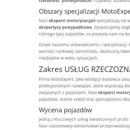
rzetelność
,
profesjonalizm
i szybkość działani
Obszary specjalizacji MotoExp
Nasi
eksperci motoryzacyjni
specjalizują się
ekspertyzy powypadkowe
. Dysponujemy dogł
różnego typu pojazdów, co pozwala nam na kom
Dzięki naszemu doświadczeniu i specjalizacji,
wartości rynkowej samochodu, skuteczną likwid
niezbędne w wielu sytuacjach.
Zakres USŁUG RZECZOZ
Firma MotoExpert, jako wiodący dostawca usłu
profesjonalnych rozwiązań, które wspierają k
związanych z pojazdami. Nasi
eksperci motor
pojazdów, ocenie szkód oraz sporządzaniu ek
Wycena pojazdów
Jedną z kluczowych usług świadczonych przez 
Nasi
rzeczoznawcy samochodowi
przeprowadzają