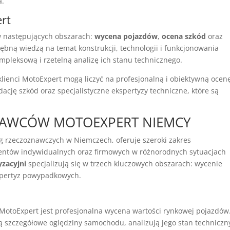
a.
ert
 w następujących obszarach:
wycena pojazdów
,
ocena szkód
oraz
ębną wiedzą na temat konstrukcji, technologii i funkcjonowania
pleksową i rzetelną analizę ich stanu technicznego.
 klienci MotoExpert mogą liczyć na profesjonalną i obiektywną ocen
ację szkód oraz specjalistyczne ekspertyzy techniczne, które są
NAWCÓW MOTOEXPERT NIEMCY
g rzeczoznawczych w Niemczech, oferuje szeroki zakres
lientów indywidualnych oraz firmowych w różnorodnych sytuacjach
yzacyjni
specjalizują się w trzech kluczowych obszarach: wycenie
spertyz powypadkowych.
MotoExpert jest profesjonalna wycena wartości rynkowej pojazdów
 szczegółowe oględziny samochodu, analizują jego stan techniczn