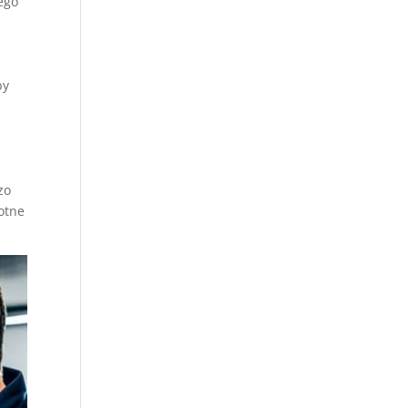
ego
by
zo
totne