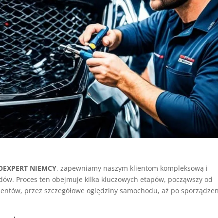
EXPERT NIEMCY
, zapewniamy naszym klientom kompleksową i
dów. Proces ten obejmuje kilka kluczowych etapów, począwszy od
entów, przez szczegółowe oględziny samochodu, aż po sporządzen