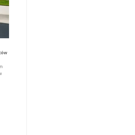
tów
im
w