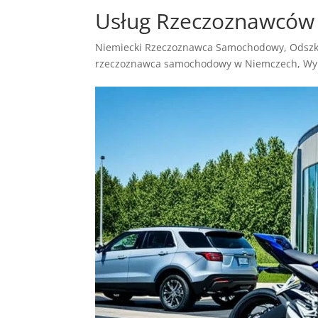
Usług Rzeczoznawców 
Niemiecki Rzeczoznawca Samochodowy
,
Odsz
rzeczoznawca samochodowy w Niemczech
,
Wy