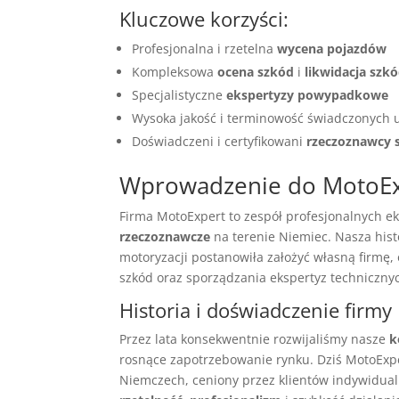
Kluczowe korzyści:
Profesjonalna i rzetelna
wycena pojazdów
Kompleksowa
ocena szkód
i
likwidacja szk
Specjalistyczne
ekspertyzy powypadkowe
Wysoka jakość i terminowość świadczonych 
Doświadczeni i certyfikowani
rzeczoznawcy
Wprowadzenie do MotoE
Firma MotoExpert to zespół profesjonalnych e
rzeczoznawcze
na terenie Niemiec. Nasza histo
motoryzacji postanowiła założyć własną firmę
szkód oraz sporządzania ekspertyz techniczny
Historia i doświadczenie firmy
Przez lata konsekwentnie rozwijaliśmy nasze
k
rosnące zapotrzebowanie rynku. Dziś MotoExp
Niemczech, ceniony przez klientów indywidual