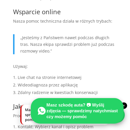
Wsparcie online
Nasza pomoc techniczna działa w różnych trybach:
„Jesteśmy z Państwem nawet podczas długich
tras. Nasza ekipa sprawdzi problem już podczas
rozmowy video.”
Używaj:
Live chat na stronie internetowej
Wideodiagnoza przez aplikację
Zdalny radzenie w kwestiach konserwacji
Jak umówić się na wizytę?
Masz szkodę auta? 📷 Wyślij
×
Masz szkodę auta? Wyślij zdjęcia —
zdjęcia — sprawdzimy natychmiast
sprawdzimy natychmiast, czy możemy
Procedura jest prosta:
czy możemy pomóc
pomóc.
Kontakt: Wybierz kanał i opisz problem