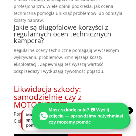
profesjonalizm. Wiele opinii podkreśla, jak ocena
techniczna pomogła uniknąć problemów lub obniżyła
koszty napraw.
Jakie są długofalowe korzyści z
regularnych ocen technicznych
kampera?
Regularne oceny techniczne pomagają w wczesnym
wykrywaniu problemów. Zmniejszają koszty
eksploatacji. Zapewniają też wyższą wartość
odsprzedaży i wydłużają żywotność pojazdu.
Likwidacja szkody:
samodzielnie czy z
MOTOEXPERT?
Masz szkodę auta? 📷 Wyślij
×
Porównaj, zanim ubezpieczyciel zdecyduje za
Masz szkodę auta? Wyślij zdjęcia —
zdjęcia — sprawdzimy natychmiast
sprawdzimy natychmiast, czy możemy
Ciebie.
czy możemy pomóc
pomóc.