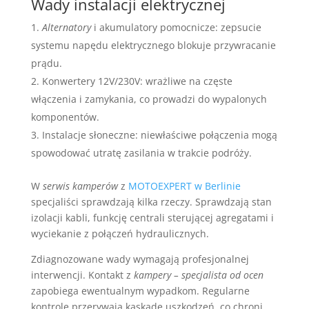
Wady instalacji elektrycznej
Alternatory
i akumulatory pomocnicze: zepsucie
systemu napędu elektrycznego blokuje przywracanie
prądu.
Konwertery 12V/230V: wrażliwe na częste
włączenia i zamykania, co prowadzi do wypalonych
komponentów.
Instalacje słoneczne: niewłaściwe połączenia mogą
spowodować utratę zasilania w trakcie podróży.
W
serwis kamperów
z
MOTOEXPERT w Berlinie
specjaliści sprawdzają kilka rzeczy. Sprawdzają stan
izolacji kabli, funkcję centrali sterującej agregatami i
wyciekanie z połączeń hydraulicznych.
Zdiagnozowane wady wymagają profesjonalnej
interwencji. Kontakt z
kampery – specjalista od ocen
zapobiega ewentualnym wypadkom. Regularne
kontrole przerywają kaskadę uszkodzeń, co chroni