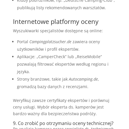
Kluby podróżników, np. „Deutsche Camping-Club”,
publikują listy rekomendowanych warsztatów.
Internetowe platformy oceny
Wyszukiwarki specjalistów dostępne są online:
Portal
Campingplatzsucher.de
zawiera oceny
użytkowników i profil ekspertów.
Aplikacje: „CamperCheck” lub „ReiseMobile”
pozwalają filtrować ekspertów według regionu i
języka.
Strony branżowe, takie jak
Autocamping.de
,
gromadzą bazy danych z recenzjami.
Weryfikuj zawsze certyfikaty ekspertów i porównuj
ceny usługi. Wybór eksperta ds. kamperów jest
bardzo ważny dla bezpieczeństwa podróży.
9. Co zrobić po otrzymaniu oceny technicznej?
Po analizie kampera przez
specjalistę ds. technicznych