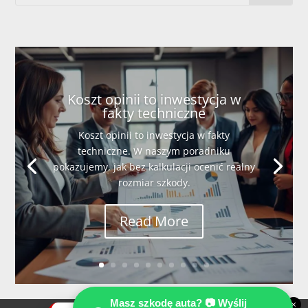
Koszt opinii to inwestycja w
fakty techniczne
Koszt opinii to inwestycja w fakty
techniczne. W naszym poradniku
pokazujemy, jak bez kalkulacji ocenić realny
rozmiar szkody.
Read More
Masz szkodę auta? 📷 Wyślij
×