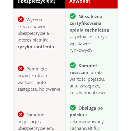
ubezpieczyciela)
Adwokat
Niezależna
Wycena
certyfikowana
rzeczoznawcy
opinia techniczna
ubezpieczyciela —
— pełny kosztorys
interes płatnika,
wg stawek
ryzyko zaniżenia
rynkowych
Komplet
Pominięte
roszczeń
: utrata
pozycje: utrata
wartości pojazdu,
wartości, auto
auto zastępcze,
zastępcze, holowanie
koszty dodatkowe
Obsługa po
Samotne
polsku
+
negocjacje z
rekomendowany
ubezpieczycielem,
Fachanwalt für