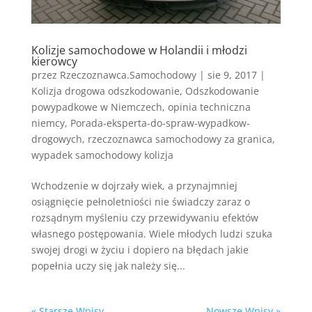
Kolizje samochodowe w Holandii i młodzi
kierowcy
przez
Rzeczoznawca.Samochodowy
|
sie 9, 2017
|
Kolizja drogowa odszkodowanie
,
Odszkodowanie
powypadkowe w Niemczech
,
opinia techniczna
niemcy
,
Porada-eksperta-do-spraw-wypadkow-
drogowych
,
rzeczoznawca samochodowy za granica
,
wypadek samochodowy kolizja
Wchodzenie w dojrzały wiek, a przynajmniej
osiągnięcie pełnoletniości nie świadczy zaraz o
rozsądnym myśleniu czy przewidywaniu efektów
własnego postępowania. Wiele młodych ludzi szuka
swojej drogi w życiu i dopiero na błędach jakie
popełnia uczy się jak należy się...
« Starsze Wpisy
Nowsze Wpisy »