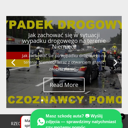
Jak zachować się w sytuacji
wypadku drogowego na terenie
Niemiec?
Jak zachować sie po wypadku drogowego na
terenie Niemiec? Wraz z otwarciem granic
zwiększyła się...
Read More
Masz szkodę auta? 📷 Wyślij
×
Masz szkodę auta? Wyślij zdjęcia —
zdjęcia — sprawdzimy natychmiast
RZECZOZNAWCY SAMOCHODOWI W NIEMCZECH - Mowimy po
sprawdzimy natychmiast, czy możemy
czy możemy pomóc