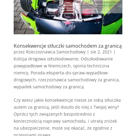
Konsekwencje stłuczki samochodem za granicą
przez
Rzeczoznawca.Samochodowy
|
sie 2, 2021
|
Kolizja drogowa odszkodowanie
,
Odszkodowanie
powypadkowe w Niemczech
,
opinia techniczna
niemcy
,
Porada-eksperta-do-spraw-wypadkow-
drogowych
,
rzeczoznawca samochodowy za granica
,
wypadek samochodowy za granicą
Czy wiesz jakie konsekwencje niesie ze sobą stłuczka
autem za granicą, jeśli doszło do niej z Twojej winy?
Oprócz tych związanych bezpośrednio z
koniecznością naprawy samochodu, i utratą zniżek
na ubezpieczenie, może się okazać, że zgodnie z
przepisami prawa...