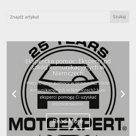
Ekspercka pomoc: Eksperci od
szkód komunikacyjnych w
Niemczech
Potrzebujesz pomocy w przypadku szkód
komunikacyjnych w Niemczech? Nasi
eksperci pomogą Ci uzyskać
odszkodowanie.
Read More