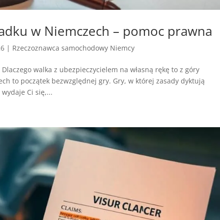
padku w Niemczech – pomoc prawna
26
|
Rzeczoznawca samochodowy Niemcy
Dlaczego walka z ubezpieczycielem na własną rękę to z góry
 to początek bezwzględnej gry. Gry, w której zasady dyktują
wydaje Ci się,...