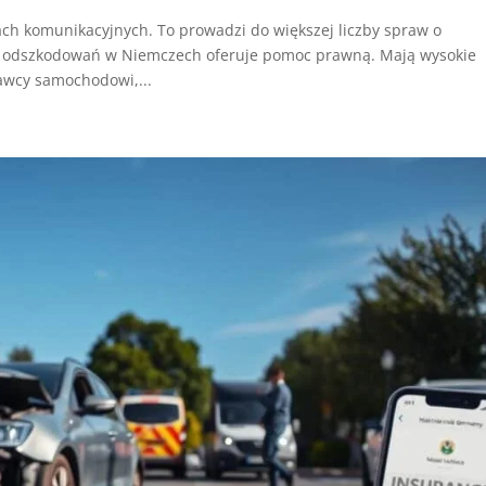
ch komunikacyjnych. To prowadzi do większej liczby spraw o
 odszkodowań w Niemczech oferuje pomoc prawną. Mają wysokie
awcy samochodowi,...