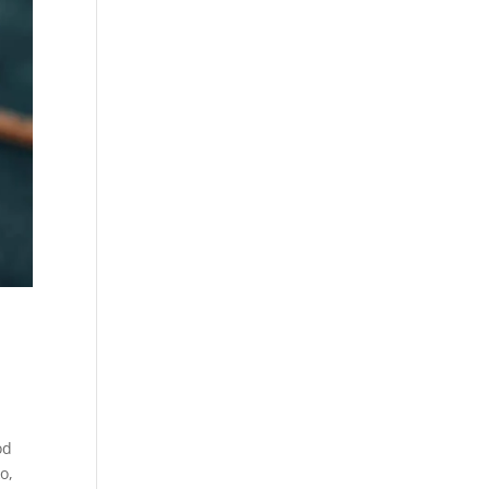
od
o,