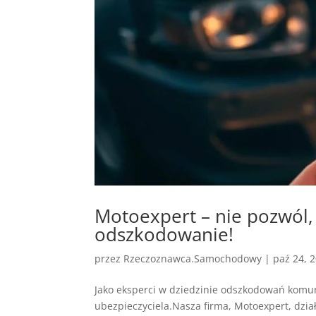
Motoexpert – nie pozwól, 
odszkodowanie!
przez
Rzeczoznawca.Samochodowy
|
paź 24, 
Jako eksperci w dziedzinie odszkodowań komun
ubezpieczyciela.Nasza firma, Motoexpert, dział