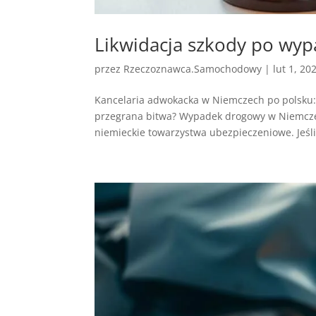
Likwidacja szkody po wy
przez
Rzeczoznawca.Samochodowy
|
lut 1, 20
Kancelaria adwokacka w Niemczech po polsku: 
przegrana bitwa? Wypadek drogowy w Niemczech
niemieckie towarzystwa ubezpieczeniowe. Jeśli 