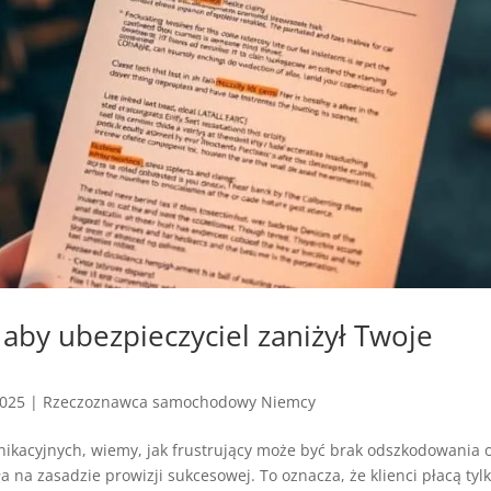
aby ubezpieczyciel zaniżył Twoje
2025
|
Rzeczoznawca samochodowy Niemcy
ikacyjnych, wiemy, jak frustrujący może być brak odszkodowania 
a na zasadzie prowizji sukcesowej. To oznacza, że klienci płacą tylk