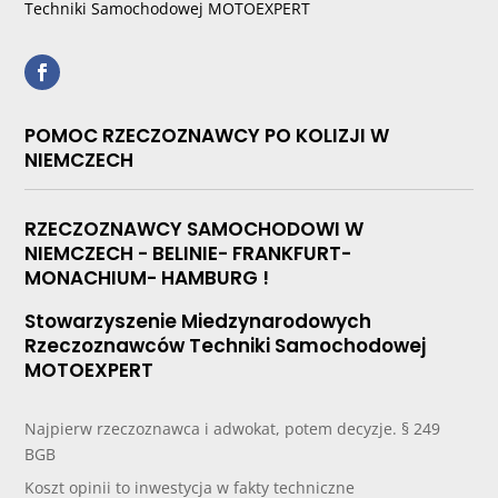
Techniki Samochodowej MOTOEXPERT
POMOC RZECZOZNAWCY PO KOLIZJI W
NIEMCZECH
RZECZOZNAWCY SAMOCHODOWI W
NIEMCZECH - BELINIE- FRANKFURT-
MONACHIUM- HAMBURG !
Stowarzyszenie Miedzynarodowych
Rzeczoznawców Techniki Samochodowej
MOTOEXPERT
Najpierw rzeczoznawca i adwokat, potem decyzje. § 249
BGB
Koszt opinii to inwestycja w fakty techniczne