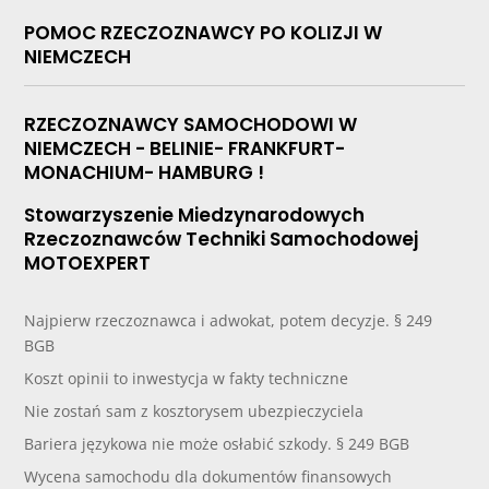
POMOC RZECZOZNAWCY PO KOLIZJI W
NIEMCZECH
RZECZOZNAWCY SAMOCHODOWI W
NIEMCZECH - BELINIE- FRANKFURT-
MONACHIUM- HAMBURG !
Stowarzyszenie Miedzynarodowych
Rzeczoznawców Techniki Samochodowej
MOTOEXPERT
Najpierw rzeczoznawca i adwokat, potem decyzje. § 249
BGB
Koszt opinii to inwestycja w fakty techniczne
Nie zostań sam z kosztorysem ubezpieczyciela
Bariera językowa nie może osłabić szkody. § 249 BGB
Wycena samochodu dla dokumentów finansowych