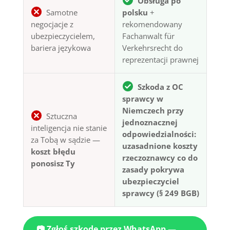
Obsługa po
Samotne
polsku
+
negocjacje z
rekomendowany
ubezpieczycielem,
Fachanwalt für
bariera językowa
Verkehrsrecht do
reprezentacji prawnej
Szkoda z OC
sprawcy w
Niemczech przy
Sztuczna
jednoznacznej
inteligencja nie stanie
odpowiedzialności:
za Tobą w sądzie —
uzasadnione koszty
koszt błędu
rzeczoznawcy co do
ponosisz Ty
zasady pokrywa
ubezpieczyciel
sprawcy (§ 249 BGB)
📷 Zgłoś szkodę przez WhatsApp —