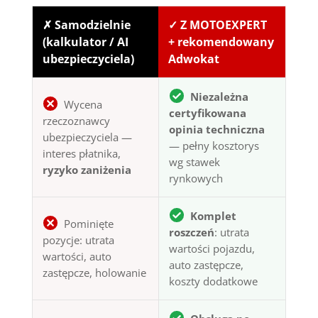
✗ Samodzielnie
✓ Z MOTOEXPERT
(kalkulator / AI
+ rekomendowany
ubezpieczyciela)
Adwokat
Niezależna
Wycena
certyfikowana
rzeczoznawcy
opinia techniczna
ubezpieczyciela —
— pełny kosztorys
interes płatnika,
wg stawek
ryzyko zaniżenia
rynkowych
Komplet
Pominięte
roszczeń
: utrata
pozycje: utrata
wartości pojazdu,
wartości, auto
auto zastępcze,
zastępcze, holowanie
koszty dodatkowe