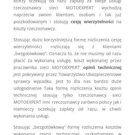
którzy oczekują od razu zapłaty za swoje usługi
rzeczoznawcy sieci MOTOEXPERT wychodzą
naprzeciw swoim klientom, osobom i tak już
poszkodowanym i stosują
cesję wierzytelności
na
koszty rzeczoznawcy.
Stosując dużo korzystniejszą formę rozliczenia cesję
wierzytelności rozliczają się z klientami
„bezgotówkowo”. Oznacza to, że nie musimy od razu
płacić za wykonaną usługę, koszt wykonanej przez
pracownika sieci MOTOEXPERT
opinii technicznej
jest pokrywany przez Towarzystwo Ubezpieczeniowe
sprawcy wypadku. Jest to dla nas bardzo duże
udogodnienie Taka formę rozliczenia kosztu opinii
technicznej stosują tylko rzeczoznawcy sieci
MOTOEXPERT inni rzeczoznawcy zarówno polscy jak i
niemieccy oczekują zapłaty od razu, w chwili
wykonania usługi.
Stosując „bezgotówkową” formę rozliczenia kosztów
wykonania opinii technicznej uszkodzonego w