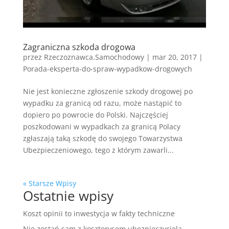
Zagraniczna szkoda drogowa
przez
Rzeczoznawca.Samochodowy
|
mar 20, 2017
|
Porada-eksperta-do-spraw-wypadkow-drogowych
Nie jest konieczne zgłoszenie szkody drogowej po
wypadku za granicą od razu, może nastąpić to
dopiero po powrocie do Polski. Najczęściej
poszkodowani w wypadkach za granicą Polacy
zgłaszają taką szkodę do swojego Towarzystwa
Ubezpieczeniowego, tego z którym zawarli...
« Starsze Wpisy
Ostatnie wpisy
Koszt opinii to inwestycja w fakty techniczne
Nie zostań sam z kosztorysem ubezpieczyciela