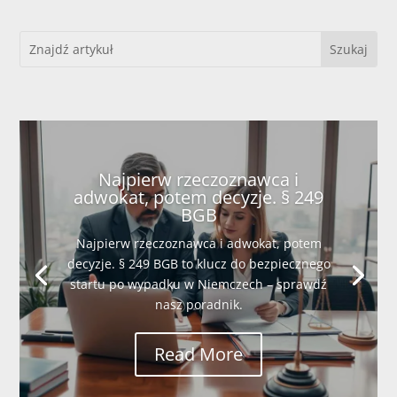
Najpierw rzeczoznawca i
adwokat, potem decyzje. § 249
BGB
Najpierw rzeczoznawca i adwokat, potem
decyzje. § 249 BGB to klucz do bezpiecznego
startu po wypadku w Niemczech – sprawdź
nasz poradnik.
Read More