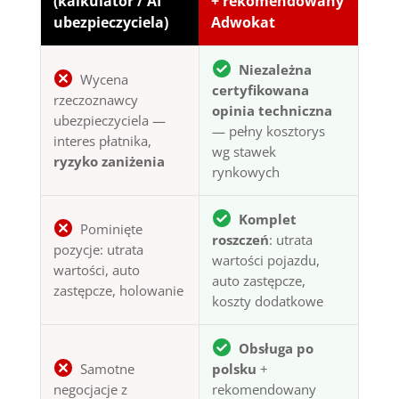
(kalkulator / AI
+ rekomendowany
ubezpieczyciela)
Adwokat
Niezależna
Wycena
certyfikowana
rzeczoznawcy
opinia techniczna
ubezpieczyciela —
— pełny kosztorys
interes płatnika,
wg stawek
ryzyko zaniżenia
rynkowych
Komplet
Pominięte
roszczeń
: utrata
pozycje: utrata
wartości pojazdu,
wartości, auto
auto zastępcze,
zastępcze, holowanie
koszty dodatkowe
Obsługa po
Samotne
polsku
+
negocjacje z
rekomendowany