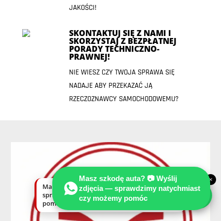
JAKOŚCI!
SKONTAKTUJ SIĘ Z NAMI I
SKORZYSTAJ Z BEZPŁATNEJ
PORADY TECHNICZNO-
PRAWNEJ!
NIE WIESZ CZY TWOJA SPRAWA SIĘ
NADAJE ABY PRZEKAZAĆ JĄ
RZECZOZNAWCY SAMOCHODOWEMU?
Masz szkodę auta? 📷 Wyślij
×
Masz szkodę auta? Wyślij zdjęcia —
zdjęcia — sprawdzimy natychmiast
sprawdzimy natychmiast, czy możemy
czy możemy pomóc
pomóc.