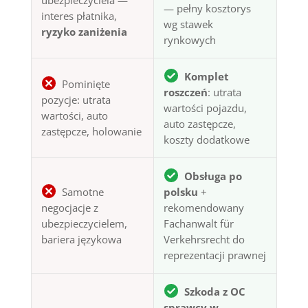
ubezpieczyciela —
— pełny kosztorys
interes płatnika,
wg stawek
ryzyko zaniżenia
rynkowych
Komplet
Pominięte
roszczeń
: utrata
pozycje: utrata
wartości pojazdu,
wartości, auto
auto zastępcze,
zastępcze, holowanie
koszty dodatkowe
Obsługa po
Samotne
polsku
+
negocjacje z
rekomendowany
ubezpieczycielem,
Fachanwalt für
bariera językowa
Verkehrsrecht do
reprezentacji prawnej
Szkoda z OC
sprawcy w