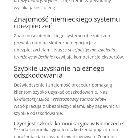
branży motoryzacyjnej
. Dzięki temu zapewniamy
wysoką jakość usług.
Znajomość niemieckiego systemu
ubezpieczeń
Znajomość niemieckiego systemu ubezpieczeń
pozwala nam na skuteczne negocjacje z
ubezpieczycielami. Nasze
specjalistyczne szkolenia
branżowe w Berlinie
rozwijają kompetencje ekspertów.
Szybkie uzyskanie należnego
odszkodowania
Doświadczenie i znajomość procedur pomagają
klientom szybko uzyskać odszkodowanie. Nasi
likwidatorzy szkód
i
rzeczoznawcy samochodowi
współpracują z ubezpieczycielami, aby zapewnić Ci
szybkie odszkodowanie.
Czym jest szkoda komunikacyjna w Niemczech?
Szkoda komunikacyjna to uszkodzenia pojazdu lub
obrażenia ciała z wypadków drogowych. Zgodnie z