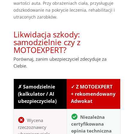
wartości auta. Przy obrażeniach ciała, przysługuje
odszkodowanie na pokrycie leczenia, rehabilitacji i
utraconych zarobków.
Likwidacja szkody:
samodzielnie czy z
MOTOEXPERT?
Porównaj, zanim ubezpieczyciel zdecyduje za
Ciebie.
✗ Samodzielnie
✓ Z MOTOEXPERT
(kalkulator / AI
+ rekomendowany
ubezpieczyciela)
Adwokat
Niezależna
Wycena
certyfikowana
rzeczoznawcy
opinia techniczna