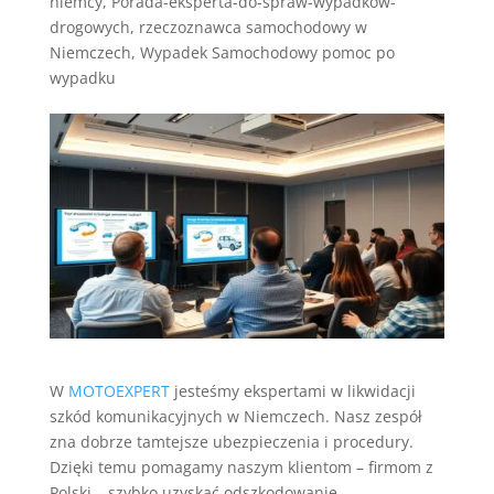
niemcy
,
Porada-eksperta-do-spraw-wypadkow-
drogowych
,
rzeczoznawca samochodowy w
Niemczech
,
Wypadek Samochodowy pomoc po
wypadku
W
MOTOEXPERT
jesteśmy ekspertami w likwidacji
szkód komunikacyjnych w Niemczech. Nasz zespół
zna dobrze tamtejsze ubezpieczenia i procedury.
Dzięki temu pomagamy naszym klientom – firmom z
Polski – szybko uzyskać odszkodowanie.