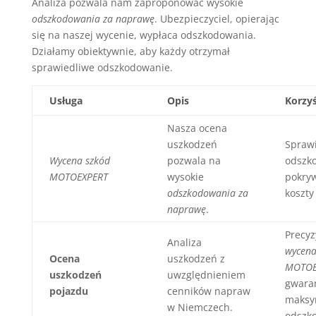
Analiza pozwala nam zaproponować wysokie
odszkodowania za naprawę
. Ubezpieczyciel, opierając
się na naszej wycenie, wypłaca odszkodowania.
Działamy obiektywnie, aby każdy otrzymał
sprawiedliwe odszkodowanie.
Usługa
Opis
Korzyś
Nasza ocena
uszkodzeń
Spraw
Wycena szkód
pozwala na
odszk
MOTOEXPERT
wysokie
pokry
odszkodowania za
koszty
naprawę
.
Precyz
Analiza
wycena
Ocena
uszkodzeń z
MOTOE
uszkodzeń
uwzględnieniem
gwara
pojazdu
cenników napraw
maksy
w Niemczech.
odszk