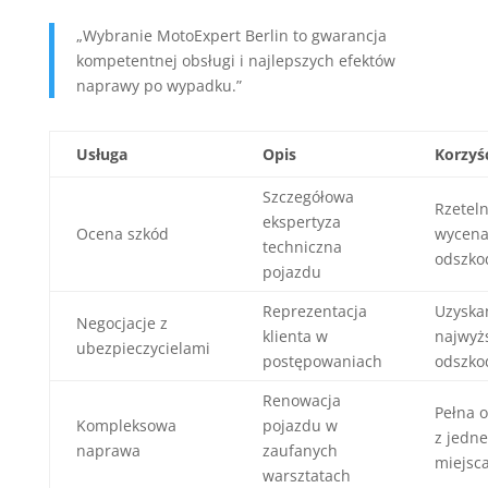
„Wybranie MotoExpert Berlin to gwarancja
kompetentnej obsługi i najlepszych efektów
naprawy po wypadku.”
Usługa
Opis
Korzyś
Szczegółowa
Rzetel
ekspertyza
Ocena szkód
wycen
techniczna
odszko
pojazdu
Reprezentacja
Uzyska
Negocjacje z
klienta w
najwyż
ubezpieczycielami
postępowaniach
odszko
Renowacja
Pełna 
Kompleksowa
pojazdu w
z jedn
naprawa
zaufanych
miejsc
warsztatach