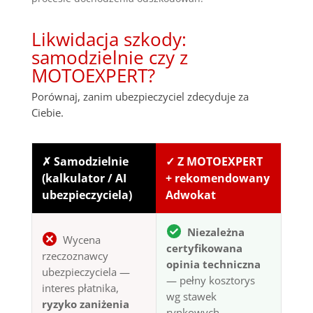
Likwidacja szkody:
samodzielnie czy z
MOTOEXPERT?
Porównaj, zanim ubezpieczyciel zdecyduje za
Ciebie.
✗ Samodzielnie
✓ Z MOTOEXPERT
(kalkulator / AI
+ rekomendowany
ubezpieczyciela)
Adwokat
Niezależna
Wycena
certyfikowana
rzeczoznawcy
opinia techniczna
ubezpieczyciela —
— pełny kosztorys
interes płatnika,
wg stawek
ryzyko zaniżenia
rynkowych