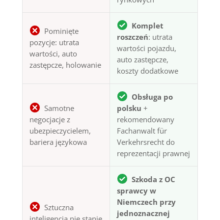
Komplet
Pominięte
roszczeń
: utrata
pozycje: utrata
wartości pojazdu,
wartości, auto
auto zastępcze,
zastępcze, holowanie
koszty dodatkowe
Obsługa po
Samotne
polsku
+
negocjacje z
rekomendowany
ubezpieczycielem,
Fachanwalt für
bariera językowa
Verkehrsrecht do
reprezentacji prawnej
Szkoda z OC
sprawcy w
Niemczech przy
Sztuczna
jednoznacznej
inteligencja nie stanie