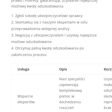
prawa i interesy, gwarantując uzyskanie najwyższej
możliwej kwoty odszkodowania.
Zgłoś szkodę ubezpieczycielowi sprawcy
Skontaktuj się z naszymi ekspertami w celu
przeprowadzenia wstępnej analizy
Negocjuj z ubezpieczycielem i uzyskaj najwyższe
możliwe odszkodowanie
Otrzymaj pełną kwotę odszkodowania po
zakończeniu procesu
Usługa
Opis
Korz
Nasi specjaliści
Uzys
zapewniają
mak
kompleksową
odsz
Wsparcie
pomoc w
skut
ekspertów
dochodzeniu
repr
roszczeń
brak 