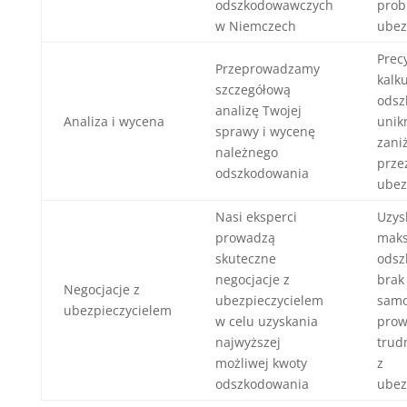
odszkodowawczych
prob
w Niemczech
ubez
Prec
Przeprowadzamy
kalku
szczegółową
odsz
analizę Twojej
Analiza i wycena
unik
sprawy i wycenę
zani
należnego
prze
odszkodowania
ubez
Nasi eksperci
Uzys
prowadzą
mak
skuteczne
odsz
negocjacje z
brak
Negocjacje z
ubezpieczycielem
samo
ubezpieczycielem
w celu uzyskania
prow
najwyższej
trud
możliwej kwoty
z
odszkodowania
ubez