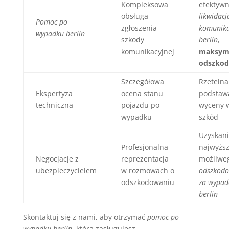
Kompleksowa
efektyw
obsługa
likwidacj
Pomoc po
zgłoszenia
komunika
wypadku berlin
szkody
berlin
,
komunikacyjnej
maksyma
odszkod
Szczegółowa
Rzetelna
Ekspertyza
ocena stanu
podstaw
techniczna
pojazdu po
wyceny w
wypadku
szkód
Uzyskan
Profesjonalna
najwyżs
Negocjacje z
reprezentacja
możliwe
ubezpieczycielem
w rozmowach o
odszkod
odszkodowaniu
za wypad
berlin
Skontaktuj się z nami, aby otrzymać
pomoc po
wypadku berlin
, którą zasługujesz.