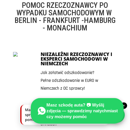
POMOC RZECZOZNAWCY PO
WYPADKU SAMOCHODOWYM W
BERLIN - FRANKFURT -HAMBURG
- MONACHIUM
NIEZALEŻNI RZECZOZNAWCY I
EKSPERCI SAMOCHODOWI W
NIEMCZECH
Jak załatwić odszkodowanie?
Pełne odszkodowanie w EURO w
Niemczech z OC sprawcy!
DZIĘKI WIELOLETNIEMU DOŚWIADCZENIU
Masz szkodę auta? 📷 Wyślij
×
NASZE USŁUGI REALIZOWANE SĄ W
Masz szkodę auta? Wyślij zdjęcia —
zdjęcia — sprawdzimy natychmiast
sprawdzimy natychmiast, czy możemy
OPARCIU O NAJWYŻSZE STANDARDY
czy możemy pomóc
pomóc.
JAKOŚCI!