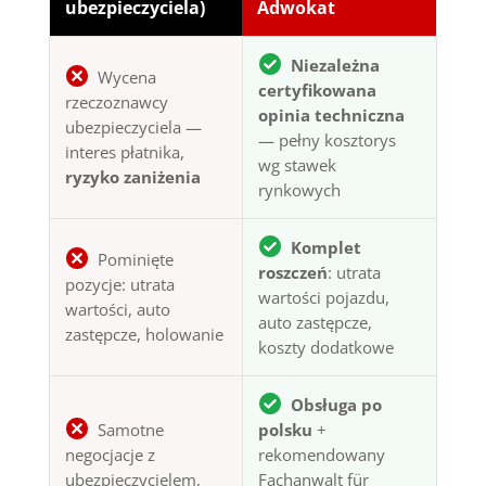
ubezpieczyciela)
Adwokat
Niezależna
Wycena
certyfikowana
rzeczoznawcy
opinia techniczna
ubezpieczyciela —
— pełny kosztorys
interes płatnika,
wg stawek
ryzyko zaniżenia
rynkowych
Komplet
Pominięte
roszczeń
: utrata
pozycje: utrata
wartości pojazdu,
wartości, auto
auto zastępcze,
zastępcze, holowanie
koszty dodatkowe
Obsługa po
Samotne
polsku
+
negocjacje z
rekomendowany
ubezpieczycielem,
Fachanwalt für