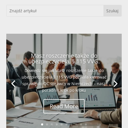
Masz roszczenie także do
ubezpieczyciela. § 115 VVG.
Dowiedz się jak Masz roszczenie także do
ubezpieczyciela § 115 VVG pozwala kierować
sprawę do OC sprawcy w Niemczech – nasz
poradnik krok po kroku
Read More