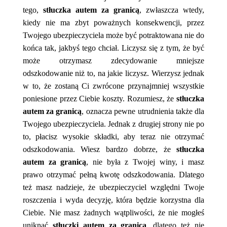
tego,
stłuczka autem za granicą
, zwłaszcza wtedy,
kiedy nie ma zbyt poważnych konsekwencji, przez
Twojego ubezpieczyciela może być potraktowana nie do
końca tak, jakbyś tego chciał. Liczysz się z tym, że być
może otrzymasz zdecydowanie mniejsze
odszkodowanie niż to, na jakie liczysz. Wierzysz jednak
w to, że zostaną Ci zwrócone przynajmniej wszystkie
poniesione przez Ciebie koszty. Rozumiesz, że
stłuczka
autem za granicą
, oznacza pewne utrudnienia także dla
Twojego ubezpieczyciela. Jednak z drugiej strony nie po
to, płacisz wysokie składki, aby teraz nie otrzymać
odszkodowania. Wiesz bardzo dobrze, że
stłuczka
autem za granicą
, nie była z Twojej winy, i masz
prawo otrzymać pełną kwotę odszkodowania. Dlatego
też masz nadzieje, że ubezpieczyciel względni Twoje
roszczenia i wyda decyzję, która będzie korzystna dla
Ciebie. Nie masz żadnych wątpliwości, że nie mogłeś
uniknąć
stłuczki autem za granicą
, dlatego też nie