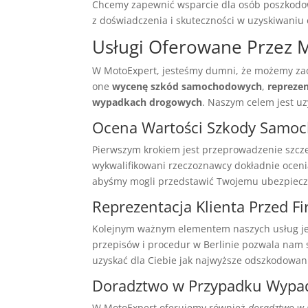
Chcemy zapewnić wsparcie dla osób poszkodow
z doświadczenia i skuteczności w uzyskiwaniu
Usługi Oferowane Przez M
W MotoExpert, jesteśmy dumni, że możemy zao
one
wycenę szkód samochodowych
,
repreze
wypadkach drogowych
. Naszym celem jest uz
Ocena Wartości Szkody Samo
Pierwszym krokiem jest przeprowadzenie szcze
wykwalifikowani rzeczoznawcy dokładnie oceni
abyśmy mogli przedstawić Twojemu ubezpiecz
Reprezentacja Klienta Przed 
Kolejnym ważnym elementem naszych usług j
przepisów i procedur w Berlinie pozwala nam
uzyskać dla Ciebie jak najwyższe odszkodowan
Doradztwo w Przypadku Wyp
W MotoExpert oferujemy również
doradztwo w