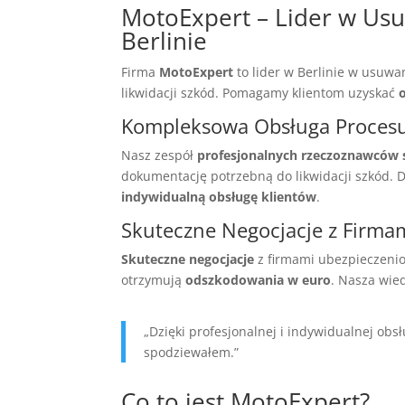
MotoExpert – Lider w Us
Berlinie
Firma
MotoExpert
to lider w Berlinie w usuw
likwidacji szkód. Pomagamy klientom uzyskać
Kompleksowa Obsługa Procesu 
Nasz zespół
profesjonalnych rzeczoznawcó
dokumentację potrzebną do likwidacji szkód. 
indywidualną obsługę klientów
.
Skuteczne Negocjacje z Firma
Skuteczne negocjacje
z firmami ubezpieczenio
otrzymują
odszkodowania w euro
. Nasza wie
„Dzięki profesjonalnej i indywidualnej ob
spodziewałem.”
Co to jest MotoExpert?