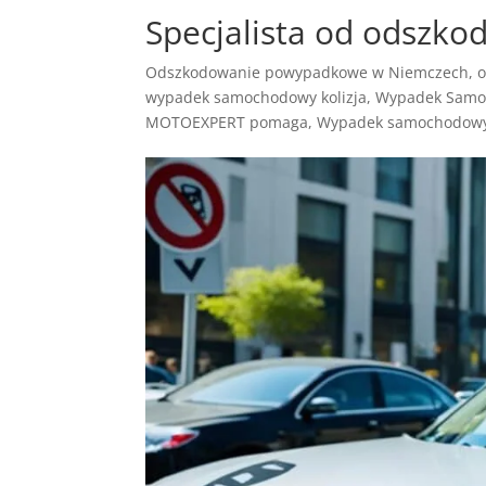
Specjalista od odszko
Odszkodowanie powypadkowe w Niemczech
,
o
wypadek samochodowy kolizja
,
Wypadek Samo
MOTOEXPERT pomaga
,
Wypadek samochodowy