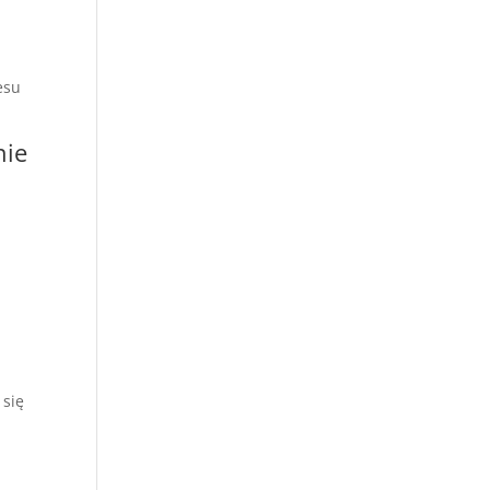
esu
nie
 się