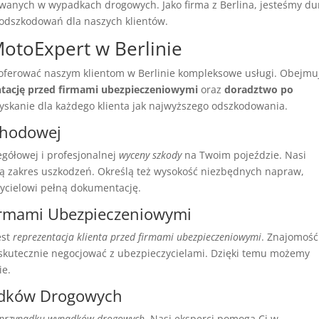
anych w wypadkach drogowych. Jako firma z Berlina, jesteśmy d
 odszkodowań dla naszych klientów.
otoExpert w Berlinie
ferować naszym klientom w Berlinie kompleksowe usługi. Obejmu
ntację przed firmami ubezpieczeniowymi
oraz
doradztwo po
yskanie dla każdego klienta jak najwyższego odszkodowania.
chodowej
gółowej i profesjonalnej
wyceny szkody
na Twoim pojeździe. Nasi
ą zakres uszkodzeń. Określą też wysokość niezbędnych napraw,
ycielowi pełną dokumentację.
Firmami Ubezpieczeniowymi
est
reprezentacja klienta przed firmami ubezpieczeniowymi
. Znajomość
 skutecznie negocjować z ubezpieczycielami. Dzięki temu możemy
ie.
adków Drogowych
 przypadku wypadków drogowych
. Nasi eksperci pomogą Ci w