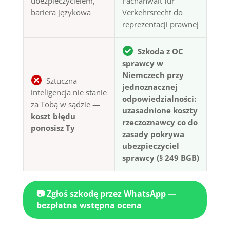
ubezpieczycielem,
Fachanwalt für
bariera językowa
Verkehrsrecht do
reprezentacji prawnej
Szkoda z OC
sprawcy w
Niemczech przy
Sztuczna
jednoznacznej
inteligencja nie stanie
odpowiedzialności:
za Tobą w sądzie —
uzasadnione koszty
koszt błędu
rzeczoznawcy co do
ponosisz Ty
zasady pokrywa
ubezpieczyciel
sprawcy (§ 249 BGB)
📷 Zgłoś szkodę przez WhatsApp —
bezpłatna wstępna ocena