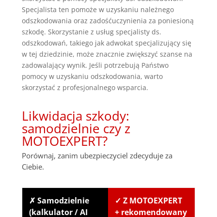
Specjalista ten pomoże w uzyskaniu należnego
odszkodowania oraz zadośćuczynienia za poniesioną
szkodę. Skorzystanie z usług specjalisty ds.
odszkodowań, takiego jak adwokat specjalizujący się
w tej dziedzinie, może znacznie zwiększyć szanse na
zadowalający wynik. Jeśli potrzebują Państwo
pomocy w uzyskaniu odszkodowania, warto
skorzystać z profesjonalnego wsparcia.
Likwidacja szkody:
samodzielnie czy z
MOTOEXPERT?
Porównaj, zanim ubezpieczyciel zdecyduje za
Ciebie.
✗ Samodzielnie
✓ Z MOTOEXPERT
(kalkulator / AI
+ rekomendowany