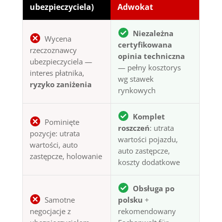
ubezpieczyciela)
Adwokat
Niezależna
Wycena
certyfikowana
rzeczoznawcy
opinia techniczna
ubezpieczyciela —
— pełny kosztorys
interes płatnika,
wg stawek
ryzyko zaniżenia
rynkowych
Komplet
Pominięte
roszczeń
: utrata
pozycje: utrata
wartości pojazdu,
wartości, auto
auto zastępcze,
zastępcze, holowanie
koszty dodatkowe
Obsługa po
Samotne
polsku
+
negocjacje z
rekomendowany