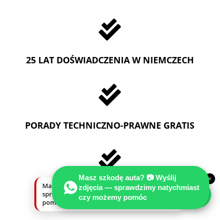

25 LAT DOŚWIADCZENIA W NIEMCZECH

PORADY TECHNICZNO-PRAWNE GRATIS

Masz szkodę auta? 📷 Wyślij
×
Masz szkodę auta? Wyślij zdjęcia —
zdjęcia — sprawdzimy natychmiast
DZIAŁAMY NA TERENIE CAŁYCH
sprawdzimy natychmiast, czy możemy
czy możemy pomóc
NIEMCZECH
pomóc.