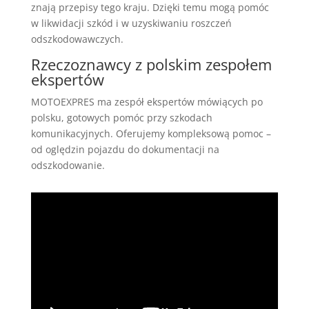
znają przepisy tego kraju. Dzięki temu mogą pomóc
w likwidacji szkód i w uzyskiwaniu roszczeń
odszkodowawczych.
Rzeczoznawcy z polskim zespołem
ekspertów
MOTOEXPRES ma zespół ekspertów mówiących po
polsku, gotowych pomóc przy szkodach
komunikacyjnych. Oferujemy kompleksową pomoc –
od oględzin pojazdu do dokumentacji na
odszkodowanie.