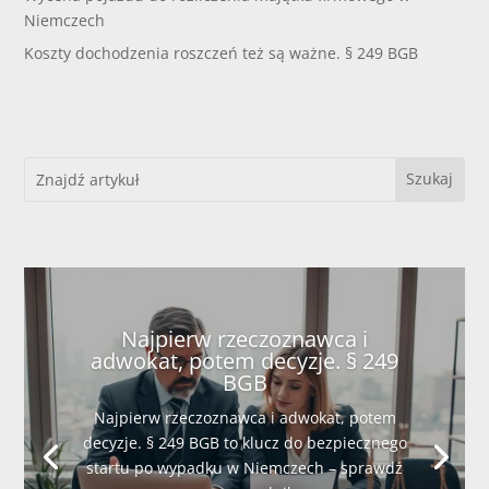
Niemczech
Koszty dochodzenia roszczeń też są ważne. § 249 BGB
Najpierw rzeczoznawca i
adwokat, potem decyzje. § 249
BGB
Najpierw rzeczoznawca i adwokat, potem
decyzje. § 249 BGB to klucz do bezpiecznego
startu po wypadku w Niemczech – sprawdź