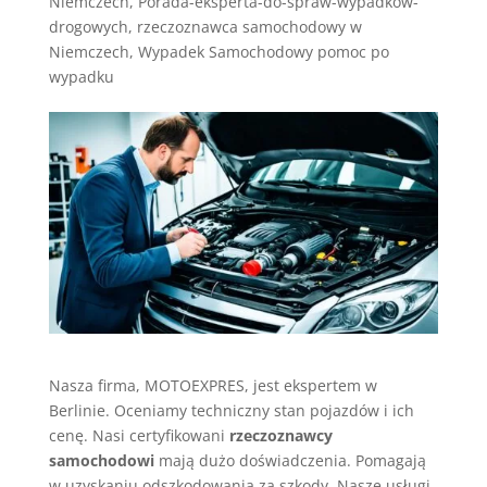
Niemczech
,
Porada-eksperta-do-spraw-wypadkow-
drogowych
,
rzeczoznawca samochodowy w
Niemczech
,
Wypadek Samochodowy pomoc po
wypadku
Nasza firma, MOTOEXPRES, jest ekspertem w
Berlinie. Oceniamy techniczny stan pojazdów i ich
cenę. Nasi certyfikowani
rzeczoznawcy
samochodowi
mają dużo doświadczenia. Pomagają
w uzyskaniu odszkodowania za szkody. Nasze usługi