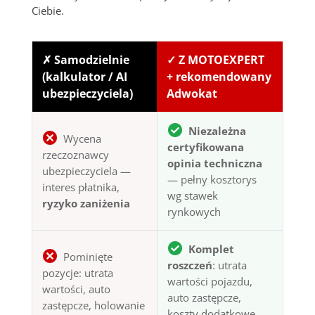
Ciebie.
✗ Samodzielnie
✓ Z MOTOEXPERT
(kalkulator / AI
+ rekomendowany
ubezpieczyciela)
Adwokat
Niezależna
Wycena
certyfikowana
rzeczoznawcy
opinia techniczna
ubezpieczyciela —
— pełny kosztorys
interes płatnika,
wg stawek
ryzyko zaniżenia
rynkowych
Komplet
Pominięte
roszczeń
: utrata
pozycje: utrata
wartości pojazdu,
wartości, auto
auto zastępcze,
zastępcze, holowanie
koszty dodatkowe