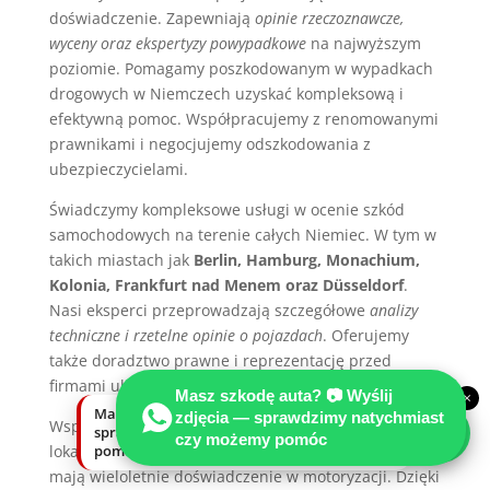
doświadczenie. Zapewniają
opinie rzeczoznawcze,
wyceny oraz ekspertyzy powypadkowe
na najwyższym
poziomie. Pomagamy poszkodowanym w wypadkach
drogowych w Niemczech uzyskać kompleksową i
efektywną pomoc. Współpracujemy z renomowanymi
prawnikami i negocjujemy odszkodowania z
ubezpieczycielami.
Świadczymy kompleksowe usługi w ocenie szkód
samochodowych na terenie całych Niemiec. W tym w
takich miastach jak
Berlin, Hamburg, Monachium,
Kolonia, Frankfurt nad Menem oraz Düsseldorf
.
Nasi eksperci przeprowadzają szczegółowe
analizy
techniczne i rzetelne opinie o pojazdach
. Oferujemy
także doradztwo prawne i reprezentację przed
firmami ubezpieczeniowymi.
Masz szkodę auta? 📷 Wyślij
×
Masz szkodę auta? Wyślij zdjęcia —
zdjęcia — sprawdzimy natychmiast
Współpraca z MOTOEXPERT to znaczenie znajomości
sprawdzimy natychmiast, czy możemy
czy możemy pomóc
lokalnych przepisów w Niemczech. Nasze specjalisty
pomóc.
mają wieloletnie doświadczenie w motoryzacji. Dzięki