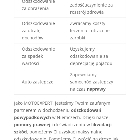
Odszkodowanie
zadośćuczynienie za
za obrażenia
rozstrój zdrowia
Odszkodowanie
Zwracamy koszty
za utratę
leczenia i utracone
dochodów
zarobki
Odszkodowanie
Uzyskujemy
za spadek
odszkodowanie za
wartości
deprecjację pojazdu
Zapewniamy
Auto zastępcze
samochód zastępczy
na czas
naprawy
Jako MOTOEXPERT, jesteśmy Twoim zaufanym
partnerem w dochodzeniu
odszkodowań
powypadkowych
w Niemczech. Dzięki naszej
pomocy prawnej
i doświadczeniu w
likwidacji
szkód
, pomożemy Ci uzyskać maksymalne
odszkodowanie. Pomożemy Ci wrócić na drogę jak