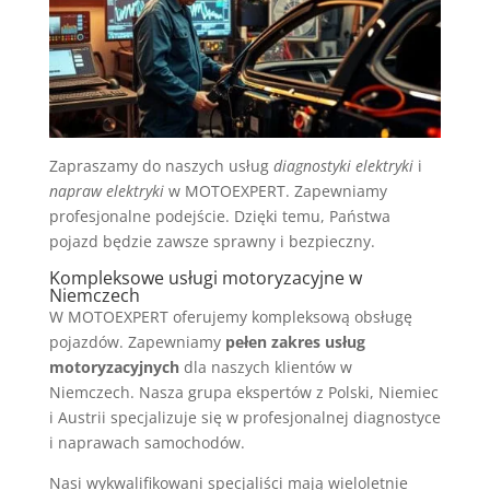
Zapraszamy do naszych usług
diagnostyki elektryki
i
napraw elektryki
w MOTOEXPERT. Zapewniamy
profesjonalne podejście. Dzięki temu, Państwa
pojazd będzie zawsze sprawny i bezpieczny.
Kompleksowe usługi motoryzacyjne w
Niemczech
W MOTOEXPERT oferujemy kompleksową obsługę
pojazdów. Zapewniamy
pełen zakres usług
motoryzacyjnych
dla naszych klientów w
Niemczech. Nasza grupa ekspertów z Polski, Niemiec
i Austrii specjalizuje się w profesjonalnej diagnostyce
i naprawach samochodów.
Nasi wykwalifikowani specjaliści mają wieloletnie