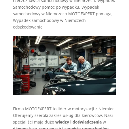
rzeczoznawca samochodowy w Niemczech
,
Wypadek
Samochodowy pomoc po wypadku
,
Wypadek
samochodowy w Niemczech MOTOEXPERT pomaga
,
Wypadek samochodowy w Niemczech
odszkodowanie
Firma MOTOEXPERT to lider w motoryzacji z Niemiec.
Oferujemy szeroki zakres usług dla kierowców. Nasi
specjaliści mają dużo
wiedzy i doświadczenia
w
diagnostyce
,
naprawach
i
serwisie samochodów
.