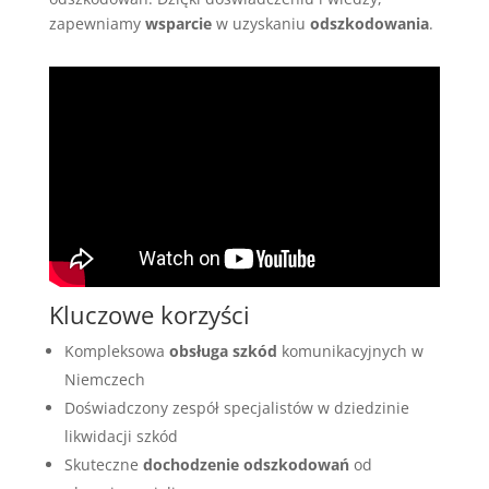
zapewniamy
wsparcie
w uzyskaniu
odszkodowania
.
Kluczowe korzyści
Kompleksowa
obsługa szkód
komunikacyjnych w
Niemczech
Doświadczony zespół specjalistów w dziedzinie
likwidacji szkód
Skuteczne
dochodzenie odszkodowań
od