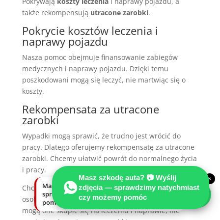
Pokrywają
koszty leczenia
i naprawy pojazdu, a
także rekompensują
utracone zarobki
.
Pokrycie kosztów leczenia i
naprawy pojazdu
Nasza pomoc obejmuje finansowanie zabiegów
medycznych i naprawy pojazdu. Dzięki temu
poszkodowani mogą się leczyć, nie martwiąc się o
koszty.
Rekompensata za utracone
zarobki
Wypadki mogą sprawić, że trudno jest wrócić do
pracy. Dlatego oferujemy rekompensatę za utracone
zarobki. Chcemy ułatwić powrót do normalnego życia
i pracy.
Masz szkodę auta? 📷 Wyślij
×
Masz szkodę auta? Wyślij zdjęcia —
Chcemy zapewnić kompleksowe
wsparcie finansowe
zdjęcia — sprawdzimy natychmiast
sprawdzimy natychmiast, czy możemy
czy możemy pomóc
osobom poszkodowanym w Niemczech. Dzięki nam
pomóc.
mogą one skupić się na leczeniu i naprawie, nie