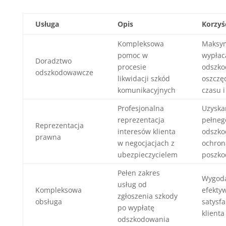
Usługa
Opis
Korzyś
Kompleksowa
Maksym
pomoc w
wypłac
Doradztwo
procesie
odszko
odszkodowawcze
likwidacji szkód
oszczę
komunikacyjnych
czasu i
Profesjonalna
Uzyska
reprezentacja
pełneg
Reprezentacja
interesów klienta
odszko
prawna
w negocjacjach z
ochron
ubezpieczycielem
poszk
Pełen zakres
Wygod
usług od
Kompleksowa
efekty
zgłoszenia szkody
obsługa
satysfa
po wypłatę
klienta
odszkodowania