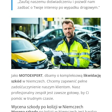
„Zaufaj naszemu doświadczeniu i pozwól nam
zadbać o Twoje interesy po wypadku drogowym.”
Jako
MOTOEXPERT
, dbamy o kompleksową
likwidację
szkód
w Niemczech. Chcemy zapewnić pełne
zadośćuczynienie naszym klientom. Nasz
profesjonalny zespół jest zawsze gotowy, by Ci
pomóc w trudnym czasie.
Wycena szkody po kolizji w Niemczech
Wycena szkody
po kolizji w Niemczech jest bardzo