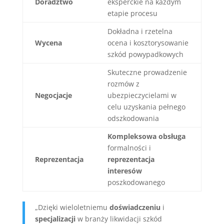
Doradztwo
eksperckie na każdym
etapie procesu
Dokładna i rzetelna
Wycena
ocena i kosztorysowanie
szkód powypadkowych
Skuteczne prowadzenie
rozmów z
Negocjacje
ubezpieczycielami w
celu uzyskania pełnego
odszkodowania
Kompleksowa obsługa
formalności i
Reprezentacja
reprezentacja
interesów
poszkodowanego
„Dzięki wieloletniemu
doświadczeniu
i
specjalizacji
w branży likwidacji szkód