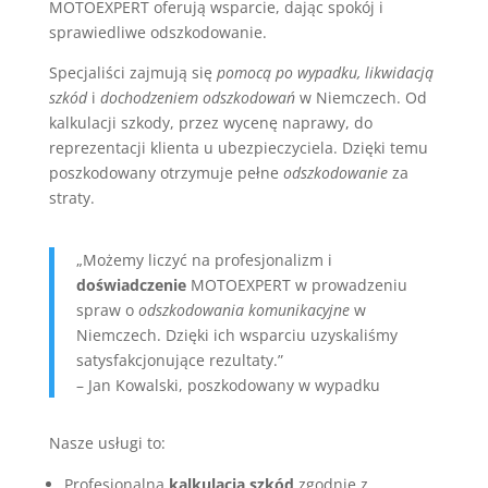
MOTOEXPERT oferują wsparcie, dając spokój i
sprawiedliwe odszkodowanie.
Specjaliści zajmują się
pomocą po wypadku, likwidacją
szkód
i
dochodzeniem odszkodowań
w Niemczech. Od
kalkulacji szkody, przez wycenę naprawy, do
reprezentacji klienta u ubezpieczyciela. Dzięki temu
poszkodowany otrzymuje pełne
odszkodowanie
za
straty.
„Możemy liczyć na profesjonalizm i
doświadczenie
MOTOEXPERT w prowadzeniu
spraw o
odszkodowania komunikacyjne
w
Niemczech. Dzięki ich wsparciu uzyskaliśmy
satysfakcjonujące rezultaty.”
– Jan Kowalski, poszkodowany w wypadku
Nasze usługi to:
Profesjonalna
kalkulacja szkód
zgodnie z