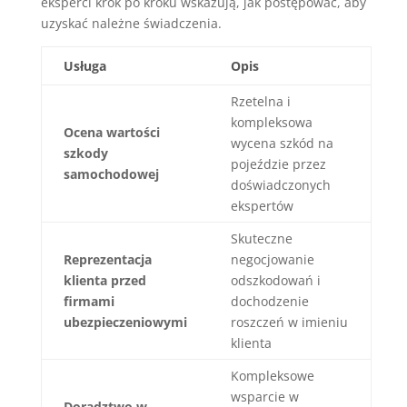
eksperci krok po kroku wskazują, jak postępować, aby
uzyskać należne świadczenia.
Usługa
Opis
Rzetelna i
kompleksowa
Ocena wartości
wycena szkód na
szkody
pojeździe przez
samochodowej
doświadczonych
ekspertów
Skuteczne
Reprezentacja
negocjowanie
klienta przed
odszkodowań i
firmami
dochodzenie
ubezpieczeniowymi
roszczeń w imieniu
klienta
Kompleksowe
wsparcie w
Doradztwo w