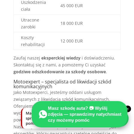
Uszkodzenia
45 000 EUR
ciała
Utracone
18 000 EUR
zarobki
Koszty
12 000 EUR
rehabilitacji
Zaufaj naszej
eksperckiej wiedzy
i doświadczeniu.
Skontaktuj się z nami, a pomożemy Ci uzyskać
godziwe odszkodowanie za szkody osobowe
.
Motoexpert – specjalista od likwidacji szkód
komunikacyjnych
Jako Motoexperci, jesteśmy oddani usługom
związanych z likwidacją szkód komunikacyjnych.
Oferujemy kompleksową obsługę, która obejmuje
Masz szkodę auta? 📷 Wyślij
×
wycenę uszkodzeń, profesjonalne oględziny
Masz szkodę auta? Wyślij zdjęcia —
zdjęcia — sprawdzimy natychmiast
sprawdzimy natychmiast, czy możemy
powypadkowe i skuteczne dochodzenie roszczeń.
czy możemy pomóc
pomóc.
Nasz zespół składa się z wysoko wykwalifikowanych
ekspertów, którzy gwarantują rzetelne podejście do