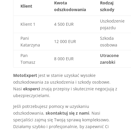
Kwota
Rodzaj
Klient
odszkodowania
szkody
Uszkodzenie
Klient 1
4 500 EUR
pojazdu
Pani
Szkoda
12 000 EUR
Katarzyna
osobowa
Pan
Utracone
8 000 EUR
Tomasz
zarobki
MotoExpert
jest w stanie uzyskać wysokie
odszkodowania za uszkodzenia i szkody osobowe.
Nasi
eksperci
znają przepisy i skutecznie negocjują z
ubezpieczycielami.
Jeśli potrzebujesz pomocy w uzyskaniu
odszkodowania,
skontaktuj się z nami
. Nasi
specjaliści zajmą się Twoją sprawą kompleksowo.
Działamy szybko i profesjonalnie, by zapewnić Ci