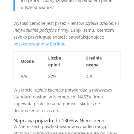
ich pracy i zaangażowaniu, otrzymałem pełne
odszkodowanie.”
Wysoko cenione jest przez klientów
szybkie działanie
i
indywidualne podejście
firmy. Dzięki temu, klientom
szybko przysługuje znaleźć satysfakcjonujące
odszkodowanie w Berlinie
.
Liczba
Średnia
Ocena
opinii
ocena
5/5
87%
4,8
W skrócie,
opinie klientów
potwierdzają najwyższy
standard obsługi w Niemczech. NASZA firma
zapewnia profesjonalną pomoc i skuteczne
dochodzenie roszczeń.
Naprawa pojazdu do 130% w Niemczech
W Niemczech poszkodowani w wypadku mogą
otrzymać odszkodowanie na naprawę auta do 130%