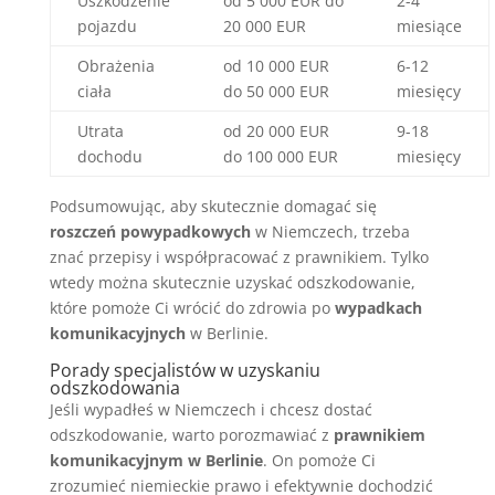
Uszkodzenie
od 5 000 EUR do
2-4
pojazdu
20 000 EUR
miesiące
Obrażenia
od 10 000 EUR
6-12
ciała
do 50 000 EUR
miesięcy
Utrata
od 20 000 EUR
9-18
dochodu
do 100 000 EUR
miesięcy
Podsumowując, aby skutecznie domagać się
roszczeń powypadkowych
w Niemczech, trzeba
znać przepisy i współpracować z prawnikiem. Tylko
wtedy można skutecznie uzyskać odszkodowanie,
które pomoże Ci wrócić do zdrowia po
wypadkach
komunikacyjnych
w Berlinie.
Porady specjalistów w uzyskaniu
odszkodowania
Jeśli wypadłeś w Niemczech i chcesz dostać
odszkodowanie, warto porozmawiać z
prawnikiem
komunikacyjnym w Berlinie
. On pomoże Ci
zrozumieć niemieckie prawo i efektywnie dochodzić