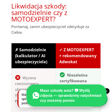
Likwidacja szkody:
samodzielnie czy z
MOTOEXPERT?
Porównaj, zanim ubezpieczyciel zdecyduje za
Ciebie.
✗ Samodzielnie
✓ Z MOTOEXPERT
(kalkulator / AI
+ rekomendowany
ubezpieczyciela)
Adwokat
Niezależna
Wycena
certyfikowana
rzeczoznawcy
opinia techniczna
ubezpieczyciela —
Masz szkodę auta? 📷 Wyślij
×
— pełny kosztorys
Masz szkodę auta? Wyślij zdjęcia —
interes płatnika,
zdjęcia — sprawdzimy natychmiast
wg stawek
sprawdzimy natychmiast, czy możemy
czy możemy pomóc
ryzyko zaniżenia
pomóc.
rynkowych