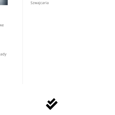
Szwajcaria
we
rady
