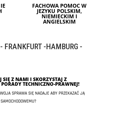
IE
FACHOWA POMOC W
H
JEZYKU POLSKIM,
NIEMIECKIM I
ANGIELSKIM
 FRANKFURT -HAMBURG -
 SIĘ Z NAMI I SKORZYSTAJ Z
J PORADY TECHNICZNO-PRAWNEJ!
 TWOJA SPRAWA SIĘ NADAJE ABY PRZEKAZAĆ JĄ
 SAMOCHODOWEMU?