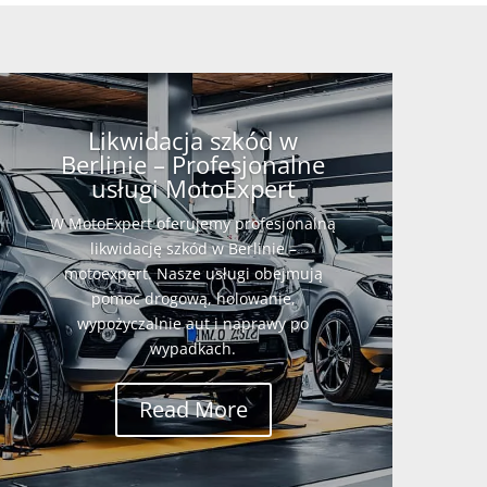
Likwidacja szkód w
Berlinie – Profesjonalne
usługi MotoExpert
W MotoExpert oferujemy profesjonalną
likwidację szkód w Berlinie –
motoexpert. Nasze usługi obejmują
pomoc drogową, holowanie,
wypożyczalnie aut i naprawy po
wypadkach.
Read More