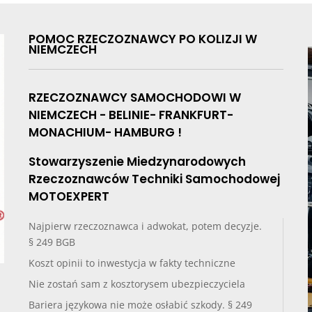
POMOC RZECZOZNAWCY PO KOLIZJI W
NIEMCZECH
RZECZOZNAWCY SAMOCHODOWI W
NIEMCZECH - BELINIE- FRANKFURT-
MONACHIUM- HAMBURG !
Stowarzyszenie Miedzynarodowych
Rzeczoznawców Techniki Samochodowej
MOTOEXPERT
Najpierw rzeczoznawca i adwokat, potem decyzje.
§ 249 BGB
Koszt opinii to inwestycja w fakty techniczne
Nie zostań sam z kosztorysem ubezpieczyciela
Bariera językowa nie może osłabić szkody. § 249