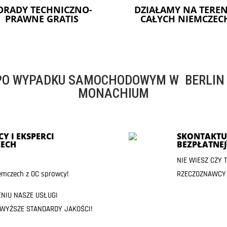
ORADY TECHNICZNO-
DZIAŁAMY NA TEREN
PRAWNE GRATIS
CAŁYCH NIEMCZEC
O WYPADKU SAMOCHODOWYM W BERLIN -
MONACHIUM
Y I EKSPERCI
SKONTAKTUJ
ECH
BEZPŁATNE
NIE WIESZ CZY
mczech z OC sprawcy!
RZECZOZNAWCY
ENIU NASZE USŁUGI
JWYŻSZE STANDARDY JAKOŚCI!