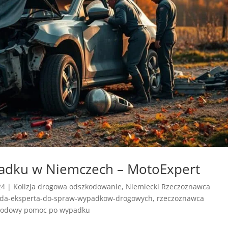
padku w Niemczech – MotoExpert
24
|
Kolizja drogowa odszkodowanie
,
Niemiecki Rzeczoznawca
ada-eksperta-do-spraw-wypadkow-drogowych
,
rzeczoznawca
odowy pomoc po wypadku