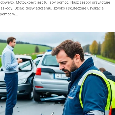
dowego, MotoExpert jest tu, aby pomóc. Nasz zespół przygotuje
 szkody. Dzięki doświadczeniu, szybko i skutecznie uzyskacie
 pomoc w...