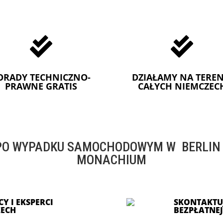


ORADY TECHNICZNO-
DZIAŁAMY NA TEREN
PRAWNE GRATIS
CAŁYCH NIEMCZEC
O WYPADKU SAMOCHODOWYM W BERLIN -
MONACHIUM
Y I EKSPERCI
SKONTAKTUJ
ECH
BEZPŁATNE