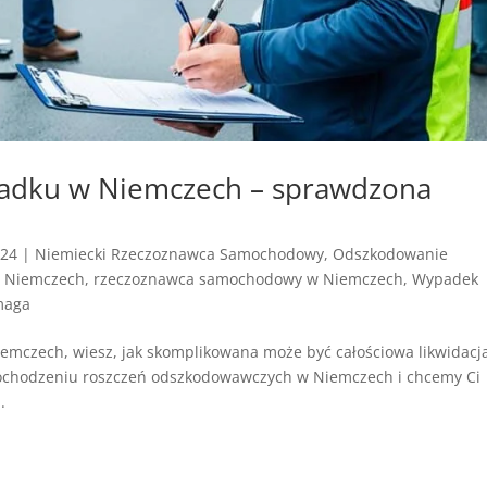
padku w Niemczech – sprawdzona
024
|
Niemiecki Rzeczoznawca Samochodowy
,
Odszkodowanie
w Niemczech
,
rzeczoznawca samochodowy w Niemczech
,
Wypadek
maga
emczech, wiesz, jak skomplikowana może być całościowa likwidacj
ochodzeniu roszczeń odszkodowawczych w Niemczech i chcemy Ci
.