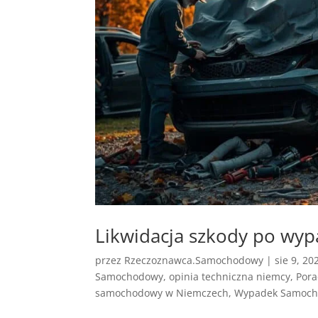
Likwidacja szkody po wy
przez
Rzeczoznawca.Samochodowy
|
sie 9, 20
Samochodowy
,
opinia techniczna niemcy
,
Por
samochodowy w Niemczech
,
Wypadek Samoch