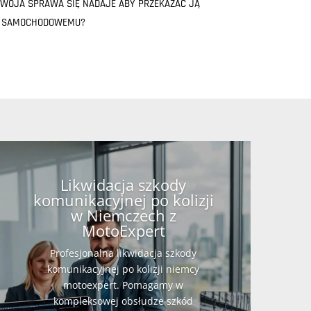
 TWOJA SPRAWA SIĘ NADAJE ABY PRZEKAZAĆ JĄ
 SAMOCHODOWEMU?
Likwidacja szkody
komunikacyjnej po kolizji
w Niemczech z
MotoExpert
Profesjonalna likwidacja szkody
komunikacyjnej po kolizji niemcy
motoexpert. Pomagamy w
kompleksowej obsłudze szkód