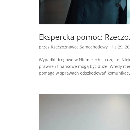
Ekspercka pomoc: Rzecz
przez
Rzeczoznawca.Samochodowy
|
lis 29, 2
Wypadki drogowe w Niemczech są częste. Niekt
prawne i finansowe mogą być duże. Wtedy r
pomaga w sprawach odszkodowań komunikacyjn