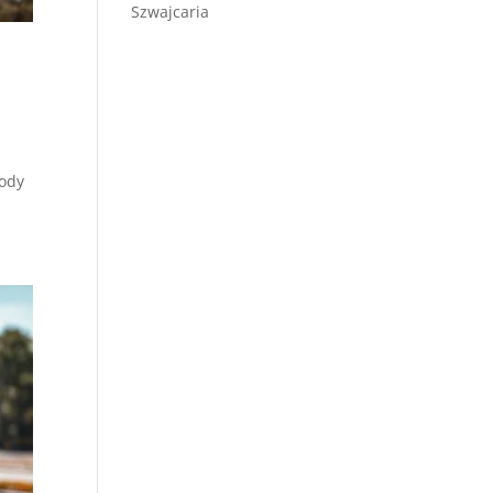
Szwajcaria
kody