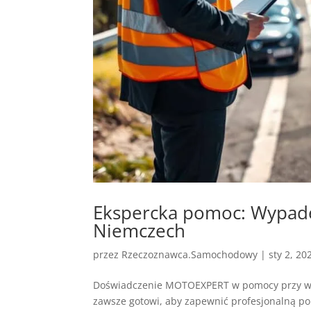
Ekspercka pomoc: Wypade
Niemczech
przez
Rzeczoznawca.Samochodowy
|
sty 2, 20
Doświadczenie MOTOEXPERT w pomocy przy wyp
zawsze gotowi, aby zapewnić profesjonalną po