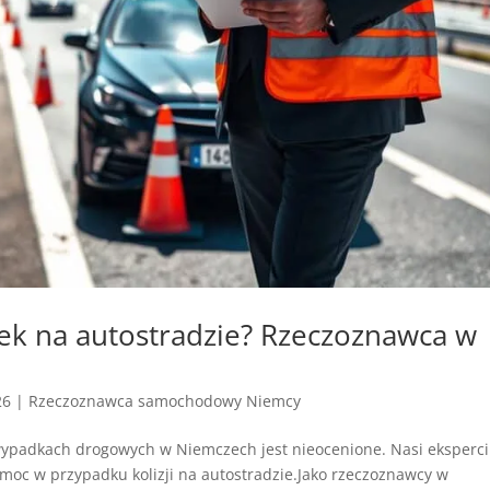
k na autostradzie? Rzeczoznawca w
26
|
Rzeczoznawca samochodowy Niemcy
adkach drogowych w Niemczech jest nieocenione. Nasi eksperci
moc w przypadku kolizji na autostradzie.Jako rzeczoznawcy w