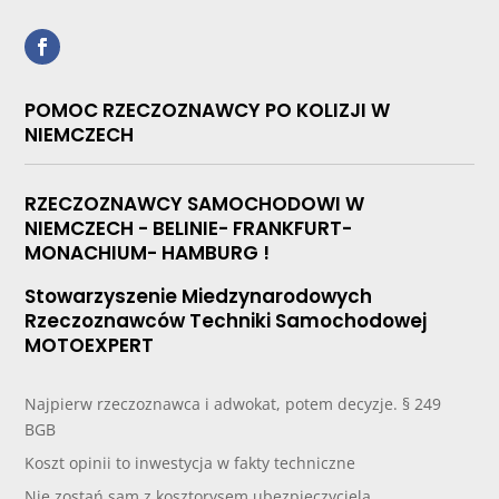
POMOC RZECZOZNAWCY PO KOLIZJI W
NIEMCZECH
RZECZOZNAWCY SAMOCHODOWI W
NIEMCZECH - BELINIE- FRANKFURT-
MONACHIUM- HAMBURG !
Stowarzyszenie Miedzynarodowych
Rzeczoznawców Techniki Samochodowej
MOTOEXPERT
Najpierw rzeczoznawca i adwokat, potem decyzje. § 249
BGB
Koszt opinii to inwestycja w fakty techniczne
Nie zostań sam z kosztorysem ubezpieczyciela