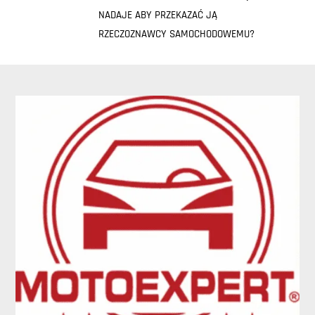
NADAJE ABY PRZEKAZAĆ JĄ
RZECZOZNAWCY SAMOCHODOWEMU?